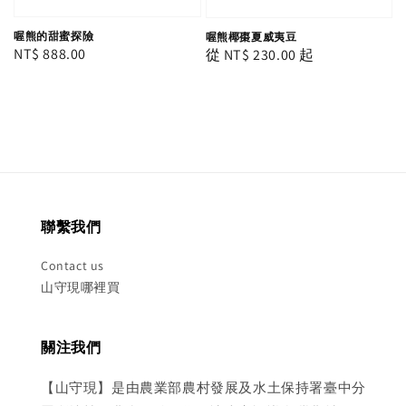
喔熊的甜蜜探險
喔熊椰棗夏威夷豆
Regular
NT$ 888.00
Regular
從
NT$ 230.00
起
price
price
聯繫我們
Contact us
山守現哪裡買
關注我們
【山守現】是由農業部農村發展及水土保持署臺中分