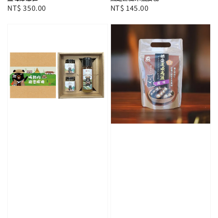
Regular
NT$ 350.00
Regular
NT$ 145.00
price
price