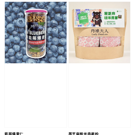
藍莓爆薏仁
黑芝麻糙米燕麥粉