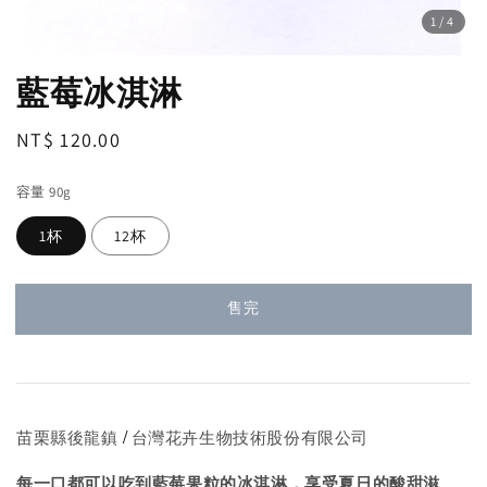
1
/4
藍莓冰淇淋
Regular
NT$ 120.00
售完
price
容量 90g
1杯
12杯
售完
/
苗栗縣後龍鎮
台灣花卉生物技術股份有限公司
每一口都可以吃到藍莓果粒的冰淇淋，享受夏日的酸甜滋