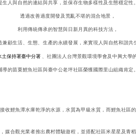
提生人與自然的連結與共享，並保存生物多樣性及生態穩定性
透過改善過度開發及荒亂不堪的混合地景，
利用傳統傳承的智慧與日新月異的科技方法，
造兼顧生活、生態、生產的永續發展，來實現人與自然和諧共
水土保持署臺中分署
、社團法人台灣景觀環境學會及中興大學
輔導的苗栗鯉魚社區與臺中公老坪社區榮獲國際里山組織肯定
，接收鯉魚潭水庫乾淨的水源，水質為甲級水質，而鯉魚社區
動，媒合觀光業者推出農村體驗遊程，並搭配社區米星星及青