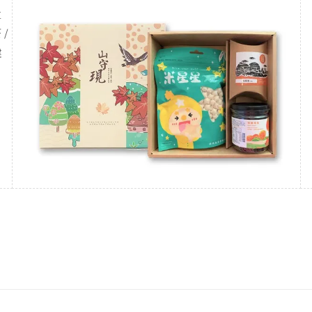
盒
/
健
。