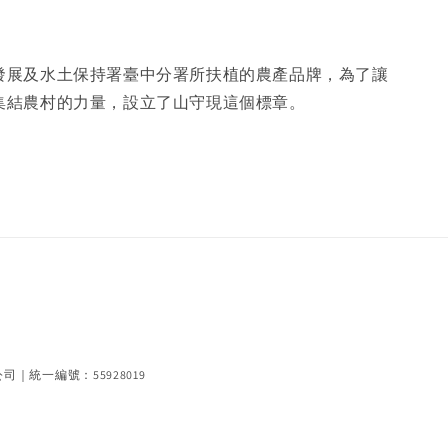
發展及水土保持署臺中分署所扶植的農產品牌，為了讓
集結農村的力量，設立了山守現這個標章。
編號：55928019