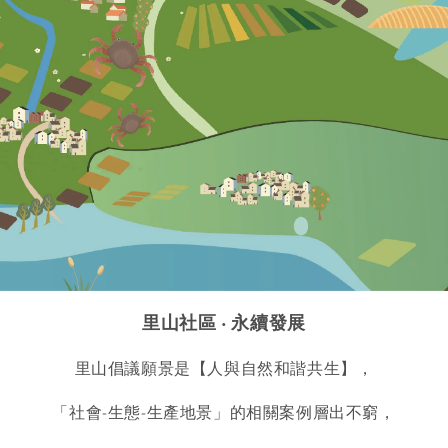
里山社區 ‧ 永續發展
里山倡議願景是【人與自然和諧共生】，
「社會-生態-生產地景」的相關案例層出不窮，