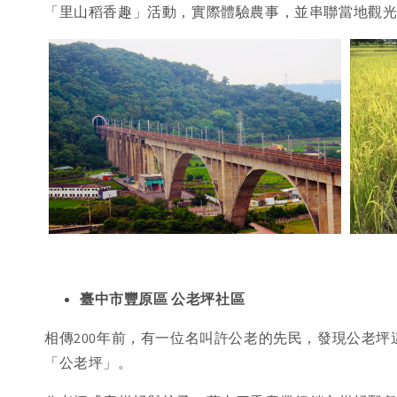
「里山稻香趣」活動，實際體驗農事，並串聯當地觀
臺中市豐原區 公老坪社區
相傳200年前，有一位名叫許公老的先民，發現公老
「公老坪」。