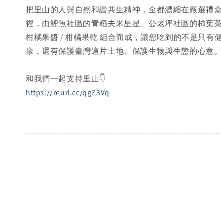
把里山的人與自然和諧共生精神，全都濃縮在嚴選禮
裡，由鯉魚社區的青稻夫米星星、公老坪社區的柿葉茶 
柑橘果醬 / 柑橘果乾 組合而成，讓您吃到的不是只有
康，還有保護臺灣這片土地、保護生物與生態的心意
和我們一起支持里山👇
https://reurl.cc/qgZ3Vq