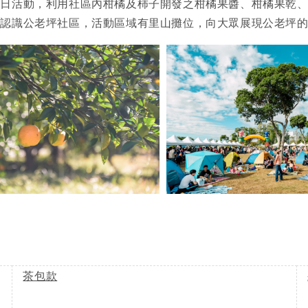
餐日活動，利用社區內柑橘及柿子開發之柑橘果醬、柑橘果乾
認識公老坪社區，活動區域有里山攤位，向大眾展現公老坪的
茶包款