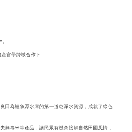
。
生。
的產官學跨域合作下，
。
的良田為鯉魚潭水庫的第一道乾淨水資源，成就了綠色
稻夫無毒米等產品，讓民眾有機會接觸自然田園風情，