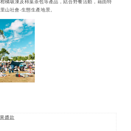
、柑橘吸凍及柿葉茶包等產品，結合野餐活動，藉由特
里山社會-生態生產地景。
果醬款