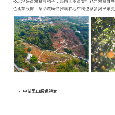
公老坪盛產柑橘與柿子，藉由四季產業行銷之柑橘野
色產業設攤，幫助農民們推廣在地柑橘也讓參與民眾更
中苗里山嚴選禮盒