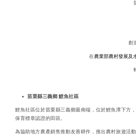
創
農業部農村發展及
在
苗栗縣三義鄉 鯉魚社區
鯉魚社區位於苗栗縣三義鄉最南端，位於鯉魚潭下方
保育標章認證的田區。
為協助地方農產銷售推動友善耕作，推出農村旅遊活