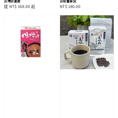
台灣好趣蜜
台味薑麻泥
Regular
從
NT$ 168.00
起
Regular
NT$ 180.00
price
price