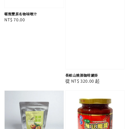
喔熊豐原名物味噌汁
Regular
NT$ 70.00
price
長岐山燒酒咖啡濾掛
Regular
從
NT$ 320.00
起
price