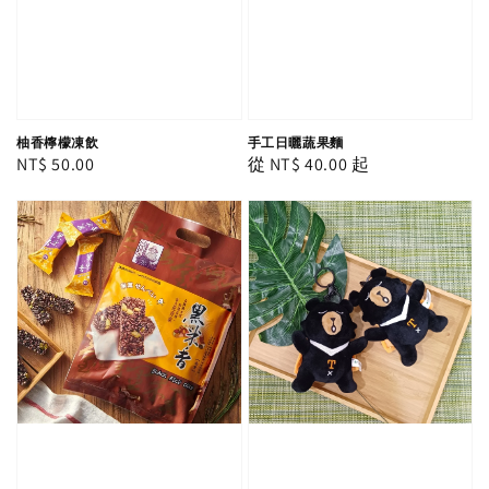
柚香檸檬凍飲
手工日曬蔬果麵
Regular
NT$ 50.00
Regular
從
NT$ 40.00
起
price
price