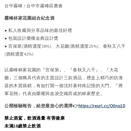
台中霧峰 / 台中市霧峰區農會
霧峰林家花園組合紀念酒
● 私人收藏與分享品味的最佳好禮
● 包裝設計榮獲金典設計獎
● 宮保第(酒精濃度38%)、大花廳(酒精濃度25%)、春秋又八千
(酒精濃度42%)
以霧峰林家花園的『宮保第』、『春秋又八千』、『大花
廳』三個獨具代表的主題設計三款酒品，禮盒上精巧的彷漆
器的木質插銷，有如打開一個沈封著特殊記憶的大門。『將
軍花翎』代表由榮耀與血淚交織而成的林家歷史。
公開檢驗報告，給您最放心的選擇👉
https://reurl.cc/O0no1D
禁止酒駕，飲酒過量 有害健康
未滿18歲禁止飲酒