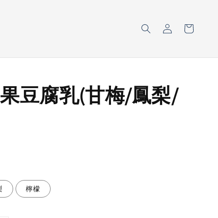
果豆腐乳(甘梅/鳳梨/
梨
檸檬