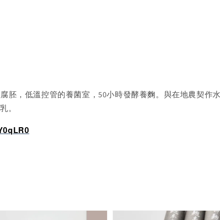
豆腐胚，低溫控管的養菌室，50小時發酵養麴。與在地農契作
腐乳。
c/Y0qLR0