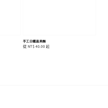
手工日曬蔬果麵
Regular
從
NT$ 40.00
起
price