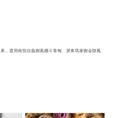
水果，選用南投信義鄉風櫃斗青梅、屏東瑪家鄉金饌鳳