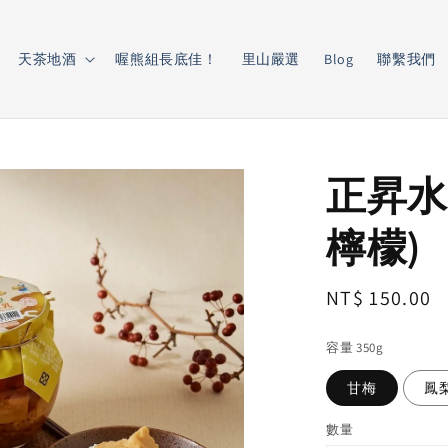
天茶地酒
喔熊組長底佳！
里山嚴選
Blog
聯繫我們
正昇水
檸檬)
Regular
NT$ 150.00
price
容量 350g
甘梅
鳳
數量