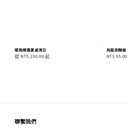
喔熊椰棗夏威夷豆
烏龍茶麵條
Regular
從
NT$ 230.00
起
Regular
NT$ 95.00
price
price
聯繫我們