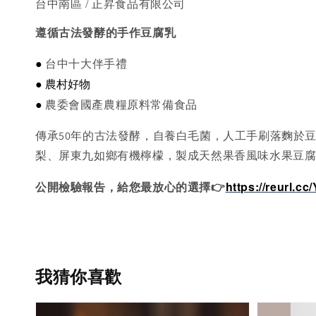
台中南區 / 正昇食品有限公司
遵循古法發酵的手作豆腐乳
●
台中十大伴手禮
● 農村好物
●
農委會國產農糧原料常備食品
傳承50年的古法發酵，自養白毛菌，人工手刷落麴於
梨、屏東九如鄉有機檸檬，製成天然果香風味水果豆
公開檢驗報告，給您最放心的選擇👉
https://reurl.c
我猜你喜歡