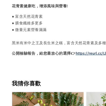
花青素健康吃，增添風味與營養
!
● 富含天然花青素
● 膳食纖維多更多
● 微量元素營養滿滿
黑米有米中之王及長生米之稱，富含天然花青素及多種
公開檢驗報告，給您最放心的選擇👉
https://reurl.cc/
我猜你喜歡