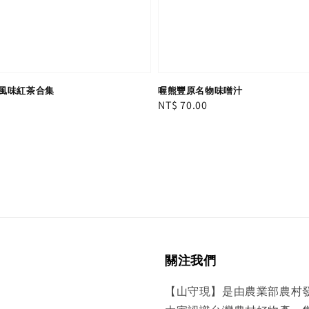
風味紅茶合集
喔熊豐原名物味噌汁
Regular
NT$ 70.00
price
關注我們
【山守現】是由農業部農村