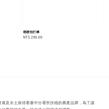
稻梗拍打棒
Regular
NT$ 290.00
price
發展及水土保持署臺中分署所扶植的農產品牌，為了讓