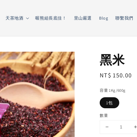
天茶地酒
喔熊組長底佳！
里山嚴選
Blog
聯繫我們
黑米
Regular
NT$ 150.00
price
容量 1Kg/600g
1包
數量