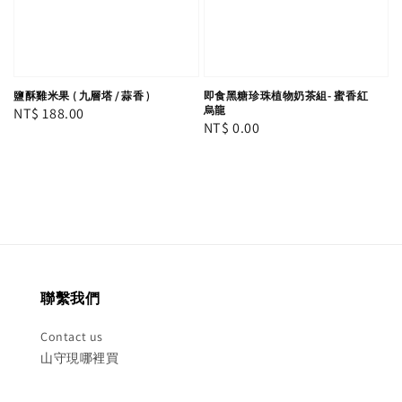
鹽酥雞米果 ( 九層塔 / 蒜香 )
即食黑糖珍珠植物奶茶組- 蜜香紅
烏龍
Regular
NT$ 188.00
Regular
NT$ 0.00
price
price
聯繫我們
Contact us
山守現哪裡買