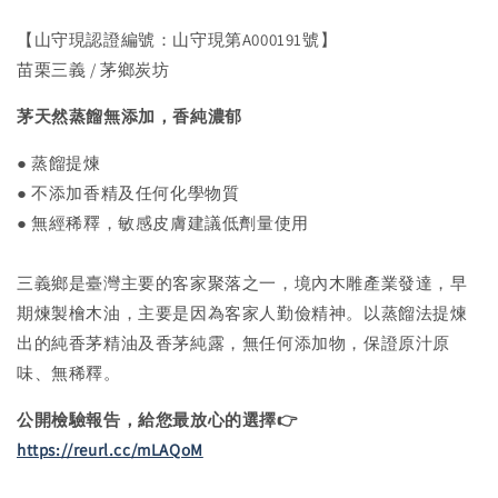
【山守現認證編號：山守現第A000191號】
苗栗三義 / 茅鄉炭坊
茅天然蒸餾無添加，香純濃郁
● 蒸餾提煉
● 不添加香精及任何化學物質
● 無經稀釋，敏感皮膚建議低劑量使用
三義鄉是臺灣主要的客家聚落之一，境內木雕產業發達，早
期煉製檜木油，主要是因為客家人勤儉精神。以蒸餾法提煉
出的純香茅精油及香茅純露，無任何添加物，保證原汁原
味、無稀釋。
公開檢驗報告，給您最放心的選擇👉
https://reurl.cc/mLAQoM