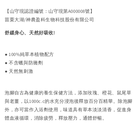
【山守現認證編號：山守現第A000008號】
苗栗大湖/神農盈科生物科技股份有限公司
舒緩身心、天然好吸收!
● 100%純草本植物配方
● 不含蠟與防黴劑
● 天然無刺激
泡腳自古為健康的養生保健方法，添加玫瑰、橙花、鼠尾草
與老薑，以1000c.c的水充分浸泡後釋放百分百精華。除泡腳
外，亦可當作入浴劑使用，味道具有草本淡淡清香，促進身
體血液循環，消除疲勞，釋放壓力，通體舒暢。