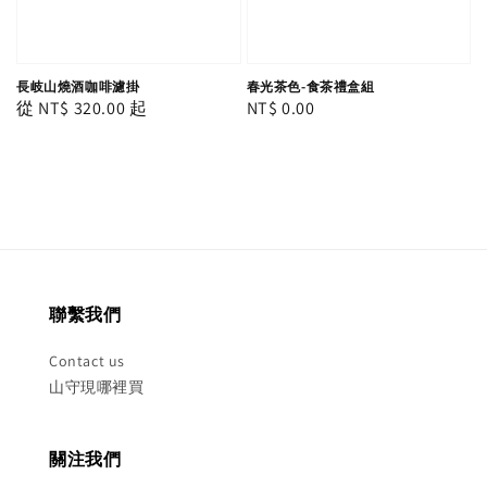
長岐山燒酒咖啡濾掛
春光茶色-食茶禮盒組
Regular
從
NT$ 320.00
起
Regular
NT$ 0.00
price
price
聯繫我們
Contact us
山守現哪裡買
關注我們