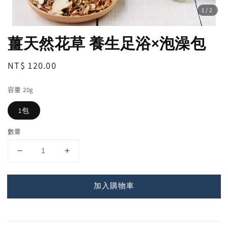
1
/2
薑天然花草 養生足浴×泡澡包
Regular
NT$ 120.00
price
容量 20g
1包
數量
加入購物車