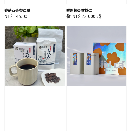
香醇百合杏仁粉
喔熊椰棗核桃仁
Regular
NT$ 145.00
Regular
從
NT$ 230.00
起
price
price