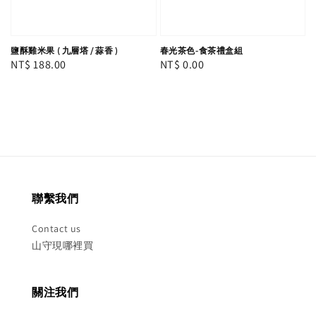
鹽酥雞米果 ( 九層塔 / 蒜香 )
春光茶色-食茶禮盒組
Regular
NT$ 188.00
Regular
NT$ 0.00
price
price
聯繫我們
Contact us
山守現哪裡買
關注我們