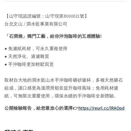
【山守現認證編號：山守現第B000021號】
台北文山 / 澗水藍事業有限公司
「石澗燒」獨門工藝，給你沖泡咖啡的五感體驗!
● 免濾紙耗材，可永久重複使用
● 天然淨化、過濾雜質
● 手沖咖啡更加輕鬆寫意
取材自大地的澗水藍山水手沖咖啡礦砂濾杯，多種天然礦石
組成，讓口感更為溫潤滑順並提升咖啡風味；免用耗材濾
紙，可無限次重覆使用，環保永續的手沖咖啡全新體驗。
公開檢驗報告，給您最放心的選擇👉
https://reurl.cc/lRAOpd