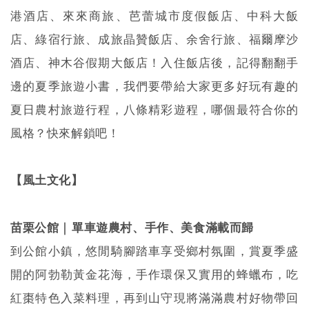
港酒店、來來商旅、芭蕾城市度假飯店、中科大飯
店、綠宿行旅、成旅晶贊飯店、余舍行旅、福爾摩沙
酒店、神木谷假期大飯店！入住飯店後，記得翻翻手
邊的夏季旅遊小書，我們要帶給大家更多好玩有趣的
夏日農村旅遊行程，八條精彩遊程，哪個最符合你的
風格？快來解鎖吧！
【風土文化】
｜
苗栗公館
單車遊農村、手作、美食滿載而歸
到公館小鎮，悠閒騎腳踏車享受鄉村氛圍，賞夏季盛
開的阿勃勒黃金花海，手作環保又
實
用的蜂蠟布，吃
紅棗特色入菜料理，再到山守現將滿滿農村好物帶回