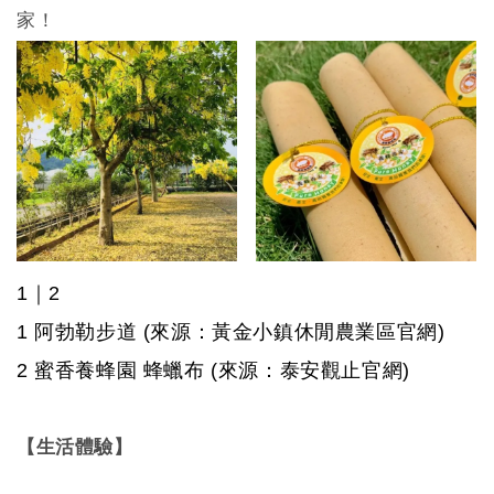
家！
1｜2
1
阿勃勒步道
(來源：黃金小鎮休閒農業區官網)
2 蜜香養蜂園 蜂蠟布 (來源：泰安觀止官網
)
【生活體驗】