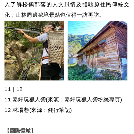
入了解松鶴部落的人文風情及體驗原住民傳統文
化，山林周邊秘境景點也值得一訪再訪。
11
｜
12
11
泰好玩獵人營
(來源：泰好玩獵人營粉絲專頁)
12
林場巷
(來源：健行筆記)
【國際慢城】