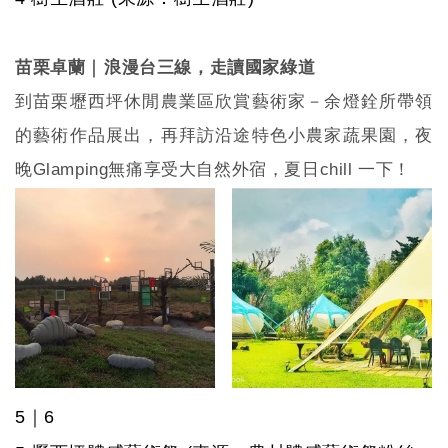
｜
苗栗卓蘭
浪漫台三線，走讀國家綠道
到苗栗壢西坪休閒農業區欣賞藝術家－余燈銓所帶領
的藝術作品展出，再拜訪沿途特色小農家蔬果園，夜
晚
Glamping
無痛享受大自然外宿，夏日
chill
一下！
5
｜
6