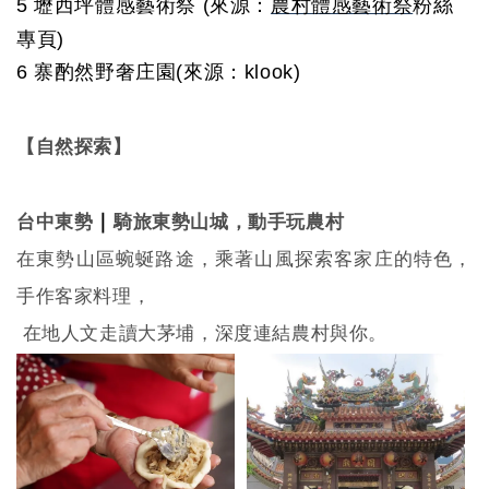
5
壢西坪體感藝術祭
(
來源：
農村體感藝術祭
粉絲
專頁
)
6
寨酌然野奢庄園
(來源：
klook
)
【自然探索】
｜
台中東勢
騎旅東勢山城，動手玩農村
在東勢山區蜿蜒路途，乘著山風探索客家庄的特色，
手作客家料理，
在地人文走讀大茅埔，深度連結農村與你。