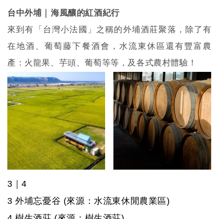
｜
台中外埔
海風釀的紅酒紀行
來到有「台灣小法國」之稱的外埔酒莊聚落，除了有
在地酒、葡萄藤下餐酒會，水流東休區還有豐富農
產：火龍果、芋頭、葡萄等等，及各式農村體驗！
3
｜
4
3
外埔忘憂谷
(來源：水流東休閒農業區)
4
樹生酒莊
(來源：樹生酒莊)