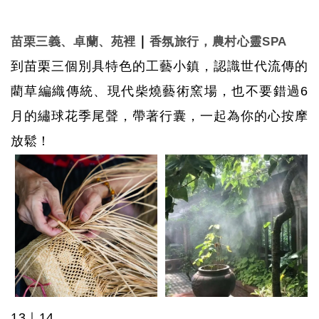
｜
苗栗三義、卓蘭、苑裡
香氛旅行，農村心靈
SPA
到苗栗三個別具特色的工藝小鎮，認識世代流傳的
藺草編織傳統、現代柴燒藝術窯場，也不要錯過
6
月的繡球花季尾聲，帶著行囊，一起為你的心按摩
放鬆！
13
｜
14