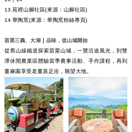
13
苑裡山腳社區
(來源：
山腳社區
)
14
華陶窯
(來源：
華陶窯粉絲專頁
)
｜
苗栗三義、大湖
品味，從山城開始
從舊山線鐵道探索苗栗山城，一覽沿途風光，到雙
潭休閒農業區體驗當季農事活動、手作課程，再到
薑麻園享受老薑蒸足浴，眺望大地。