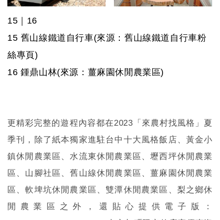
15
｜
16
15
舊山線鐵道自行車
(來源：
舊山線鐵道自行車粉
絲專頁
)
16
鍾鼎山林
(
來源
：
薑麻園休閒農業區
)
更精彩完整的遊程內容都在
2023
「來農村找風格」夏
季刊，除了紙本獨家進駐台中十大風格飯店、黃金小
鎮休閒農業區、水流東休閒農業區、壢西坪休閒農業
區、山腳社區、舊山線休閒農業區、薑麻園休閒農業
區、軟埤坑休閒農業區、雙潭休閒農業區、梨之鄉休
閒農業區之外，還貼心提供電子版：