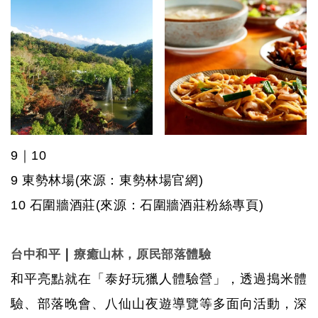
9
｜
10
9
東勢林場
(來源：東勢林場官網)
10
石圍牆酒莊
(來源：石圍牆酒莊粉絲專頁)
｜
台中和平
療癒山林，原民部落體驗
和平亮點就在「泰好玩獵人體驗營」，透過搗米體
驗、部落晚會、八仙山夜遊導覽等多面向活動，深