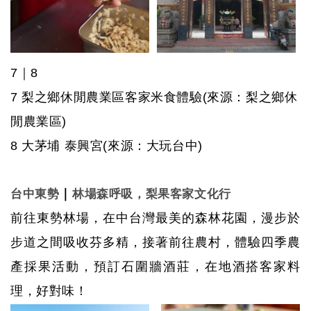
7
｜
8
7
梨之鄉休閒農業區客家米食體驗
(來源：梨之鄉休
閒農業區)
8
大茅埔 泰興宮
(來源：大玩台中)
｜
台中東勢
林場森呼吸，梨果客家文化行
前往東勢林場，在中台灣最美的森林花園，漫步於
步道之間吸收芬多精，接著前往農村，體驗四季農
產採果活動，預訂石圍牆酒莊，在地酒搭客家料
理，好對味！