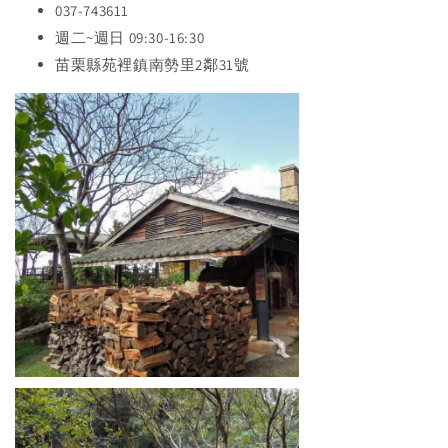
037-743611
週二~週日 09:30-16:30
苗栗縣苑裡鎮南勢里2鄰31號