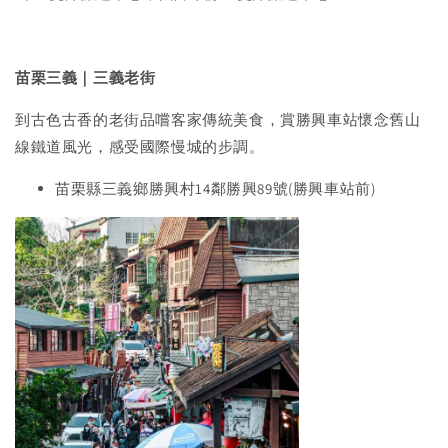
苗栗三義｜三義老街
到古色古香的老街品嚐客家傳統美食，賞勝興車站懷念舊山
線鐵道風光，感受國際慢城的步調。
苗栗縣三義鄉勝興村14鄰勝興89號(勝興車站前)