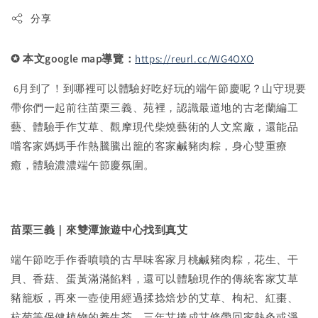
分享
✪ 本文google map導覽：
https://reurl.cc/WG4OXO
6月到了！到哪裡可以體驗好吃好玩的端午節慶呢？山守現要
帶你們一起前往苗栗三義、苑裡，認識最道地的古老蘭編工
藝、體驗手作艾草、觀摩現代柴燒藝術的人文窯廠，還能品
嚐客家媽媽手作熱騰騰出籠的客家鹹豬肉粽，身心雙重療
癒，體驗濃濃端午節慶氛圍。
苗栗三義｜來雙潭旅遊中心找到真艾
端午節吃手作香噴噴的古早味客家月桃鹹豬肉粽，花生、干
貝、香菇、蛋黃滿滿餡料，還可以體驗現作的傳統客家艾草
豬籠粄，再來一壺使用經過揉捻焙炒的艾草、枸杞、紅棗、
杭菊等保健植物的養生茶，三年艾捲成艾條帶回家熱灸或淨