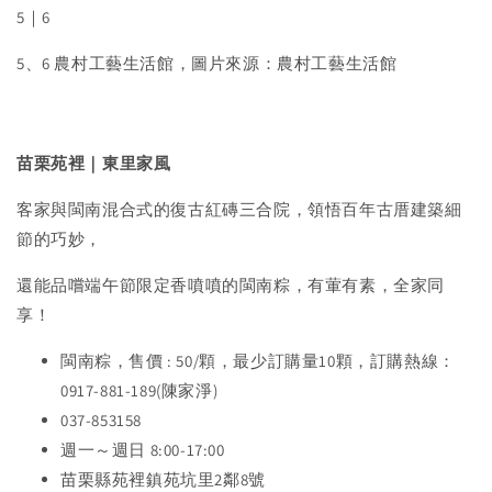
5｜6
5、6 農村工藝生活館，圖片來源：農村工藝生活館
苗栗苑裡｜東里家風
客家與閩南混合式的復古紅磚三合院，領悟百年古厝建築細
節的巧妙，
還能品嚐端午節限定香噴噴的閩南粽，有葷有素，全家同
享！
閩南粽，售價 : 50/顆，最少訂購量10顆，訂購熱線：
0917-881-189(陳家淨)
037-853158
週一～週日 8:00-17:00
苗栗縣苑裡鎮苑坑里2鄰8號