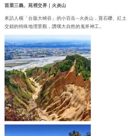
苗栗三義、苑裡交界｜火炎山
來訪人稱「台版大峽谷」的小百岳—火炎山，賞石礫、紅土
交錯的特殊地理景觀，讚嘆大自然的鬼斧神工。