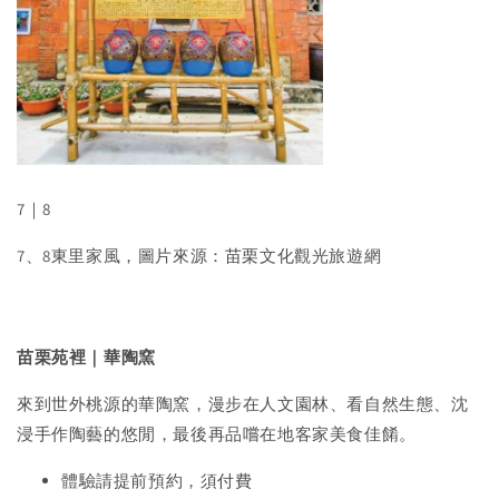
7｜8
7、8東里家風，圖片來源：苗栗文化觀光旅遊網
苗栗苑裡｜華陶窯
來到世外桃源的華陶窯，漫步在人文園林、看自然生態、沈
浸手作陶藝的悠閒，最後再品嚐在地客家美食佳餚。
體驗請提前預約，須付費