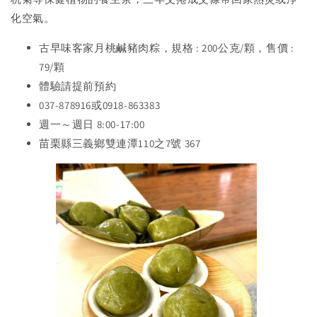
化空氣。
古早味客家月桃鹹豬肉粽，規格 : 200公克/顆，售價 :
79/顆
體驗請提前預約
037-878916或0918-863383
週一～週日 8:00-17:00
苗栗縣三義鄉雙連潭110之7號 367