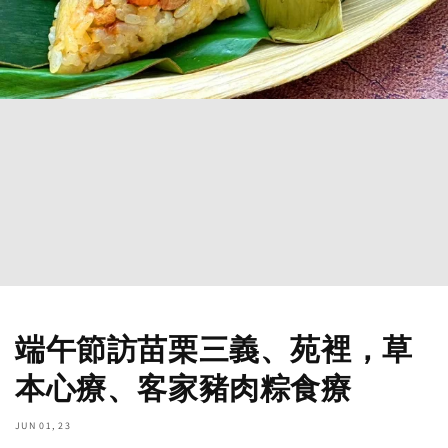
端午節訪苗栗三義、苑裡，草
本心療、客家豬肉粽食療
JUN 01, 23