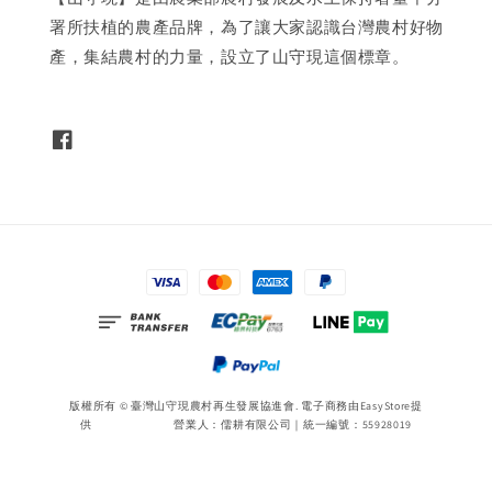
署所扶植的農產品牌，為了讓大家認識台灣農村好物
產，集結農村的力量，設立了山守現這個標章。
版權所有 © 臺灣山守現農村再生發展協進會. 電子商務由
EasyStore
提
供 營業人：儒耕有限公司｜統一編號：55928019
Terms of Service
|
Privacy Policy
|
Refund Policy