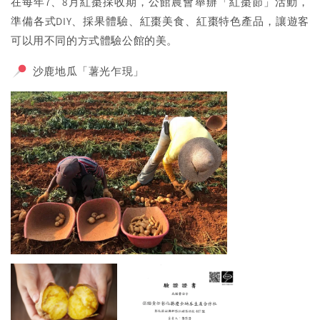
在每年7、8月紅棗採收期，公館農會舉辦「紅棗節」活動，
準備各式DIY、採果體驗、紅棗美食、紅棗特色產品，讓遊客
可以用不同的方式體驗公館的美。
沙鹿地瓜「薯光乍現」