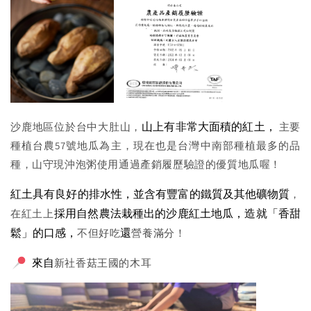
山上有非常大面積的紅土，
沙鹿地區位於台中大肚山，
主要
種植台農57號地瓜為主，現在也是台灣中南部種植最多的品
種，山守現沖泡粥使用通過產銷履歷驗證的優質地瓜喔！
紅土具有良好的排水性，並含有豐富的
鐵質及其他礦物質
，
採用自然農法栽種出的沙鹿紅土地瓜，
造就「香甜
在紅土上
鬆」的口感，
還
不但好吃
營養滿分！
來自
新社香菇王國的木耳