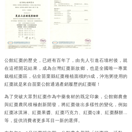
公館紅棗的歷史，已經有百年了，由先人引進石墻村後，就
在這裡開花結果，成為台灣紅棗新故鄉，也是全國唯一專業
栽植紅棗區，佔全苗栗縣紅棗種植面積約9成，沖泡粥使用的
紅棗就是來自苗栗公館通過產銷履歷的紅棗喔！
為了突破大眾對紅棗作為中藥食材的既定印象，公館鄉農會
與紅棗農民積極創新開發，將紅棗做出多樣性的變化，例如
紅棗冰淇淋、紅棗果醬、紅棗巧克力、紅棗Q凍、紅棗酥餅...
等，提供消費者更多耳目一新的選擇。