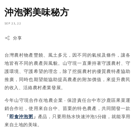
沖泡粥美味秘方
SEP 23, 22
分享
台灣農村物產豐饒、風土多元，因不同的氣候及條件，讓各
地皆有不同的農產與風貌。山守現一直秉持著守護農村、守
護環境、守護希望的理念，除了挖掘農村的優質農特產協助
推廣，同時也期望能協助提高農產的附加價值，來提升農民
的收入、活絡農村產業發展。
今年山守現合作在地農企業 - 保證責任台中市沙鹿區果菜運
銷合作社，使用來自台中、苗栗的特色農產，共同開發一款
「
即食沖泡粥
」
產品，只要用熱水快速沖泡5分鐘，就能享用
來自土地的美味。