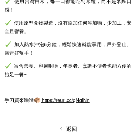
使用台灣白米，每一口都能吃到米粒，
而不是米麩口
感！
使用原型食物製造，沒有添加任何添加物，少加工，安
全且營養。
加入熱水沖泡5分鐘，輕鬆快速就能
享用，戶外
登山、
露營好幫手！
富含營養、容易咀嚼，年長者、烹調不便者
也能
方便的
飽足一餐~
手刀買來嚐嚐
https://reurl.cc/qNqlNn
返回