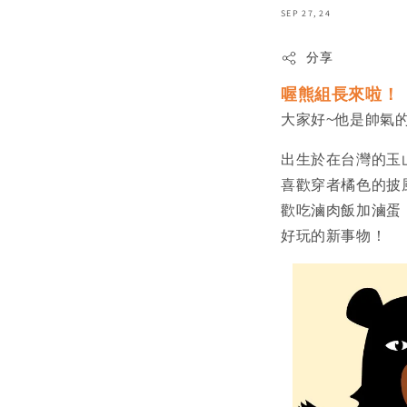
SEP 27, 24
分享
喔熊組長來啦！
大家好~他是帥氣的喔
出生於在台灣的玉
喜歡穿者橘色的披
歡吃滷肉飯加滷蛋
好玩的新事物！