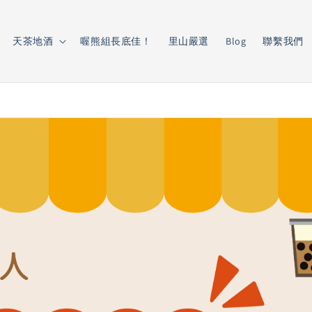
天茶地酒
喔熊組長底佳！
里山嚴選
Blog
聯繫我們