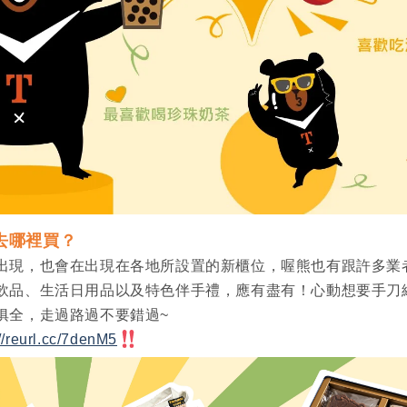
去哪裡買？
出現，也會在出現在各地所設置的新櫃位，喔熊也有跟許多業
飲品、生活日用品以及特色伴手禮，應有盡有！心動想要手刀
俱全，走過路過不要錯過~
://reurl.cc/7denM5