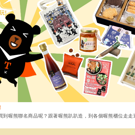
！
買到喔熊聯名商品呢？跟著喔熊趴趴造，到各個喔熊櫃位走走