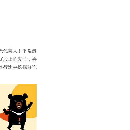
光代言人！平常最
屁股上的愛心，喜
旅行途中挖掘好吃