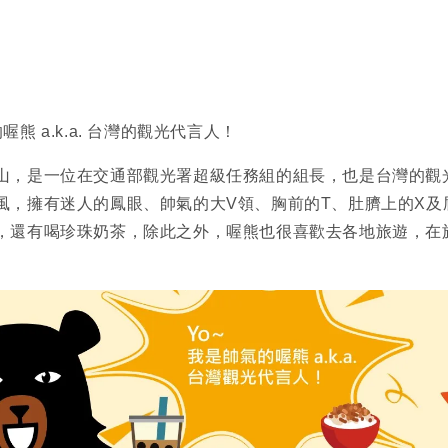
熊 a.k.a. 台灣的觀光代言人！
山，是一位在交通部觀光署超級任務組的組長，也是台灣的觀
風，擁有迷人的鳳眼、帥氣的大V領、胸前的T、肚臍上的X及
，還有喝珍珠奶茶，除此之外，喔熊也很喜歡去各地旅遊，在