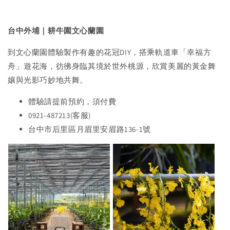
台中外埔｜耕牛園文心蘭園
到文心蘭園體驗製作有趣的花冠DIY，搭乘軌道車「幸福方
舟」遊花海，彷彿身臨其境於世外桃源，欣賞美麗的黃金舞
孃與光影巧妙地共舞。
體驗請提前預約，須付費
0921-487213(客服)
台中市后里區月眉里安眉路136-1號