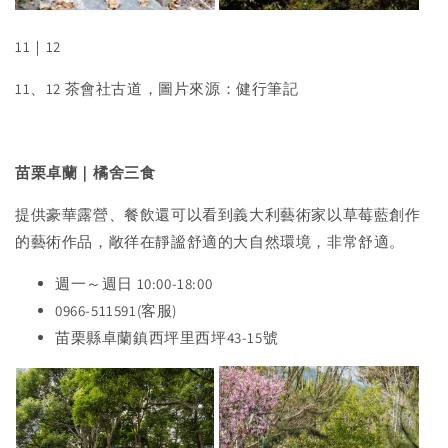
11｜12
11、12 茶會社古道，圖片來源：健行筆記
苗栗卓蘭｜橘舍三食
提供豪華露營、餐飲還可以看到義大利藝術家以草莓藍創作
的藝術作品，敞徉在靜謐舒適的大自然環境，非常舒適。
週一～週日 10:00-18:00
0966-511591(客服)
苗栗縣卓蘭鎮西坪里西坪43-15號