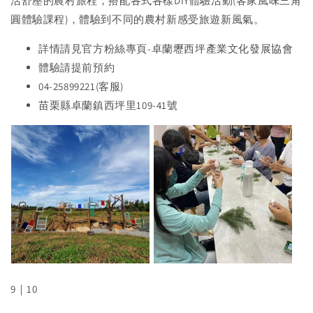
活舒壓的農村旅程，搭配各式各樣DIY體驗活動(客家風味三角
圓體驗課程)，體驗到不同的農村新感受旅遊新風氣。
詳情請見官方粉絲專頁-卓蘭壢西坪產業文化發展協會
體驗請提前預約
04-25899221(客服)
苗栗縣卓蘭鎮西坪里109-41號
9｜10