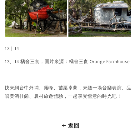
13｜14
13、14 橘舍三食，圖片來源：橘舍三食 Orange Farmhouse
快來到台中外埔、霧峰、苗栗卓蘭，來聽一場音樂表演、品
嚐美酒佳餚、農村旅遊體驗，一起享受愜意的時光吧！
返回