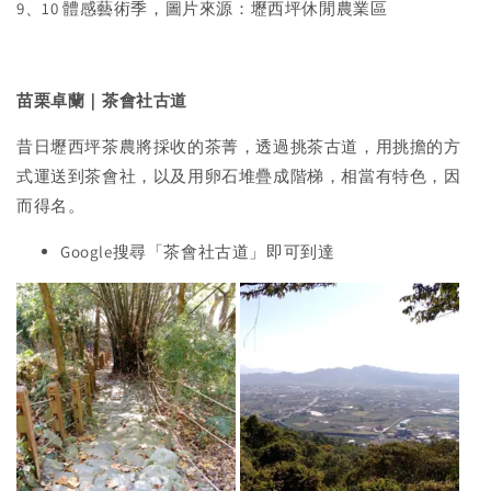
9、10 體感藝術季，圖片來源：壢西坪休閒農業區
苗栗卓蘭｜茶會社古道
昔日壢西坪茶農將採收的茶菁，透過挑茶古道，用挑擔的方
式運送到茶會社，以及用卵石堆疊成階梯，相當有特色，因
而得名。
Google搜尋「茶會社古道」即可到達