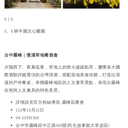
5｜6
5、6 耕牛園文心蘭園
台中霧峰｜慢漫草地餐酒會
夕陽西下、夜幕低垂，草地上的燈火緩緩點亮，屢獲各大國
際酒類評鑑獎項的台灣清酒，搭配當地美食佳餚，打造出浪
漫的戶外餐桌，串聯霧峰地區的人文薈萃景點，表現出霧峰
自然與人文兼具的特色美景。
詳情請見官方粉絲專頁-霧峰區農會
112年10月21日
04-23391556
台中市霧峰區中正路369號(民生故事館大草皮區)