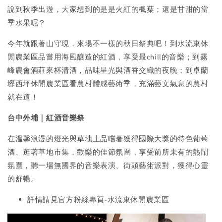
說到秋季出遊，大家想到的是是火紅的楓葉；還是甘甜的當
季水果呢？
今年就跟著山守現，來場不一樣的秋日祭典吧！到水流東休
閒農業區品嘗用海風釀造的紅酒，享受最chill的音樂；到霧
峰農會酒莊來杯清酒，品味星光與酒香交織的夜晚；到卓蘭
壢西坪休閒農業區看農村體感藝術季，充滿藝文氣息的農村
就在這！
台中外埔｜紅酒音樂祭
在溫馨浪漫的燈光與草地上品嚐著獲得國際大獎的特色葡萄
酒、逛著草地市集，歡樂的佳節氛圍，享受前所未有的熱鬧
氛圍，聽一場無國界的音樂表演、街頭藝術派對，獲得心靈
的舒暢。
詳情請見官方粉絲專頁-水流東休閒農業區