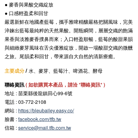
●
麥香與果酸交織綻放
● 口感輕盈柔和回甘
嚴選新鮮在地國產藍莓，攜手雅啤精釀嚴格把關風味，完美
淬鍊出藍莓最純粹的天然果酸。開瓶瞬間，層層交織的飽滿
果香與淡雅麥香撲鼻而來；入口輕盈順暢，藍莓的酸甜果韻
與細緻麥芽風味在舌尖優雅綻放，開啟一場酸甜交織的微醺
之旅。尾韻柔和回甘，帶來源自大自然的清新療癒。
/
主要成分
水、麥芽、藍莓汁、啤酒花、酵母
聯絡資訊
(
如欲購買本產品，請洽 *聯絡資訊
* )
地址 : 苗栗縣後龍鎮田心99-6號
電話 : 03-772-2108
網站 :
https://bleubailey.easy.co/
臉書 :
facebook.com/tfb.tw
信箱 :
service@mail.tfb.com.tw