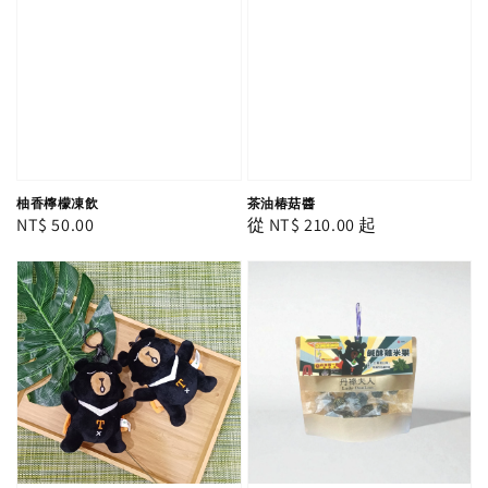
柚香檸檬凍飲
茶油椿菇醬
Regular
NT$ 50.00
Regular
從
NT$ 210.00
起
price
price