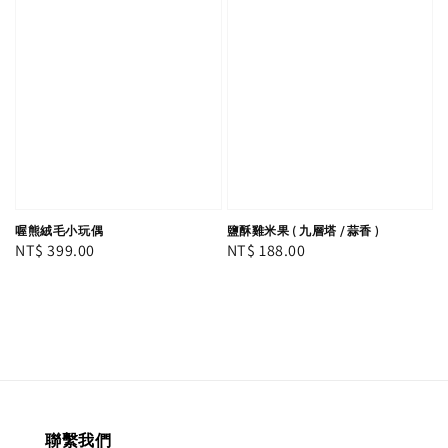
喔熊絨毛小玩偶
鹽酥雞米果 ( 九層塔 / 蒜香 )
Regular
NT$ 399.00
Regular
NT$ 188.00
price
price
聯繫我們