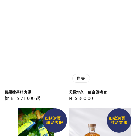
售完
蔬果擂茶精力湯
天長地久｜紅白酒禮盒
Regular
從
NT$ 210.00
起
Regular
NT$ 300.00
price
price
如欲購買
如欲購買
請洽客服
請洽客服