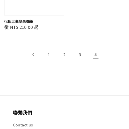
悅田五穀堅果麵茶
Regular
從
NT$ 210.00
起
price
1
2
3
4
聯繫我們
Contact us