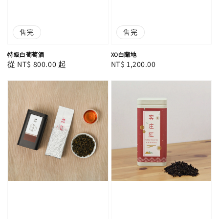
售完
售完
特級白葡萄酒
XO白蘭地
Regular
從
NT$ 800.00
起
Regular
NT$ 1,200.00
price
price