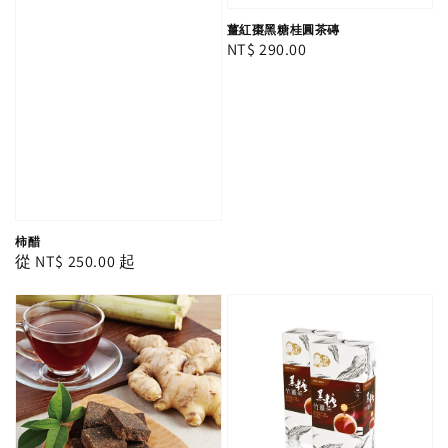
薑紅棗黑糖桂圓茶磚
Regular
NT$ 290.00
price
柿醋
Regular
從
NT$ 250.00
起
price