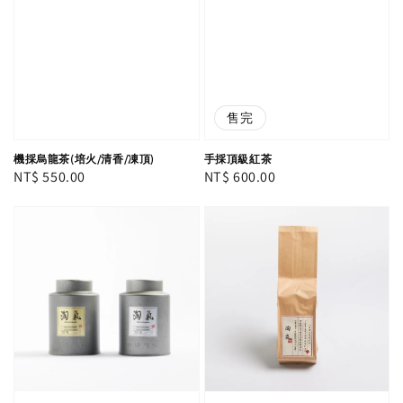
售完
機採烏龍茶(培火/清香/凍頂)
手採頂級紅茶
Regular
NT$ 550.00
Regular
NT$ 600.00
price
price