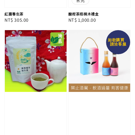
售完
紅棗養生茶
酸柑茶梧桐木禮盒
Regular
NT$ 305.00
Regular
NT$ 1,000.00
price
price
如欲購買
請洽客服