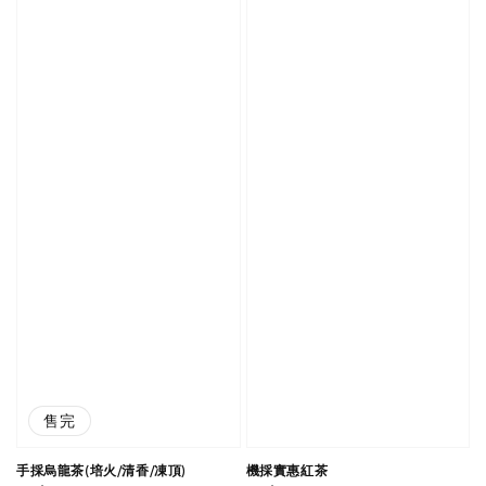
售完
手採烏龍茶(培火/清香/凍頂)
機採實惠紅茶