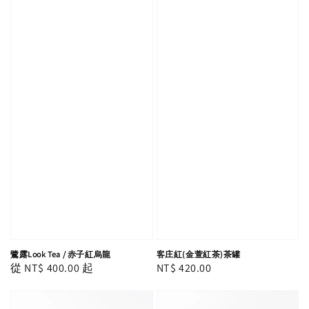
鷺露Look Tea / 赤子紅烏龍
客庄紅(金萱紅茶)茶罐
Regular
從
NT$ 400.00
起
Regular
NT$ 420.00
price
price