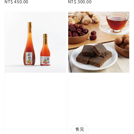
Regular
NT$ 450.00
Regular
NT$ 300.00
price
price
售完