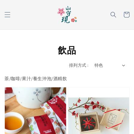
飲品
排列方式 :
茶/咖啡/果汁/養生沖泡/酒精飲