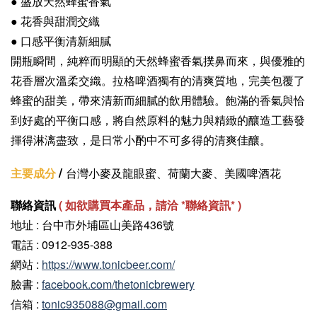
● 盛放天然蜂蜜香氣
●
花香與甜潤交織
● 口感平衡清新細膩
開瓶瞬間，純粹而明顯的天然蜂蜜香氣撲鼻而來，與優雅的
花香層次溫柔交織。拉格啤酒獨有的清爽質地，完美包覆了
蜂蜜的甜美，帶來清新而細膩的飲用體驗。飽滿的香氣與恰
到好處的平衡口感，將自然原料的魅力與精緻的釀造工藝發
揮得淋漓盡致，是日常小酌中不可多得的清爽佳釀。
/
主要成分
台灣小麥及龍眼蜜、荷蘭大麥、美國啤酒花
聯絡資訊
(
如欲購買本產品，請洽 *聯絡資訊
* )
地址 : 台中市外埔區山美路436號
電話 : 0912-935-388
網站 :
https://www.tonicbeer.com/
臉書 :
facebook.com/thetonicbrewery
信箱 :
tonic935088@gmail.com