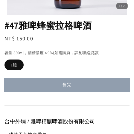
1
/2
#47雅啤蜂蜜拉格啤酒
Regular
NT$ 150.00
售完
price
容量 330ml，酒精濃度 4.9%(如需購買，詳見聯絡資訊)
1瓶
售完
台中外埔 / 雅啤精釀啤酒股份有限公司