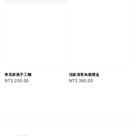
東里家風手工麵
頂級清香烏龍禮盒
Regular
NT$ 200.00
Regular
NT$ 360.00
price
price