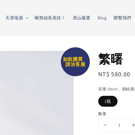
天茶地酒
喔熊組長底佳！
里山嚴選
Blog
聯繫我們
繁曙
如欲購買
請洽客服
Regular
NT$ 580.00
price
容量 500ml，酒精
1瓶
數量