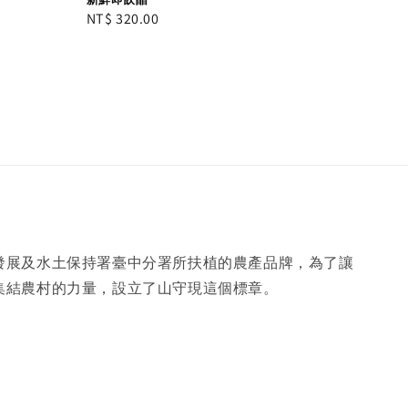
Regular
NT$ 320.00
price
發展及水土保持署臺中分署所扶植的農產品牌，為了讓
集結農村的力量，設立了山守現這個標章。