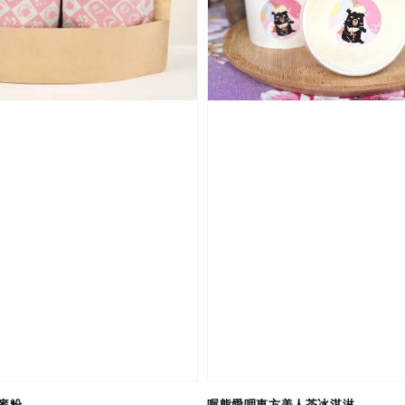
麥粉
喔熊愛呷東方美人茶冰淇淋