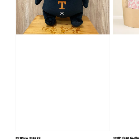
喔熊兩用頸枕
黑芝麻糙米燕