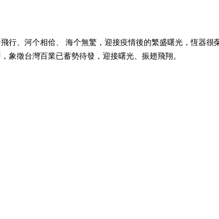
飛行、河个相佮、 海个無驚，迎接疫情後的繁盛曙光，恆器很榮
曙，象徵台灣百業已蓄勢待發，迎接曙光、振翅飛翔。