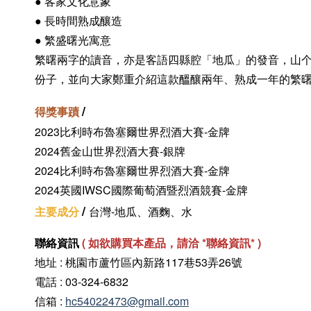
● 客家文化意象
●
長時間熟成釀造
● 繁盛曙光寓意
繁曙兩字的讀音，亦是客語四縣腔「地瓜」的發音，山个
份子，並向大家鄭重介紹這款醞釀兩年、熟成一年的繁
/
得獎事蹟
2023比利時布魯塞爾世界烈酒大賽-金牌
2024舊金山世界烈酒大賽-銀牌
2024比利時布魯塞爾世界烈酒大賽-金牌
2024英國IWSC國際葡萄酒暨烈酒競賽-金牌
/
主要成分
台灣-地瓜、酒麴、水
聯絡資訊
(
如欲購買本產品，請洽 *聯絡資訊
* )
地址 : 桃園市蘆竹區內新路117巷53弄26號
電話 : 03-324-6832
信箱 :
hc54022473@gmail.com