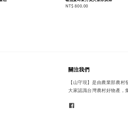
Regular
NT$ 800.00
price
關注我們
【山守現】是由農業部農村
大家認識台灣農村好物產，