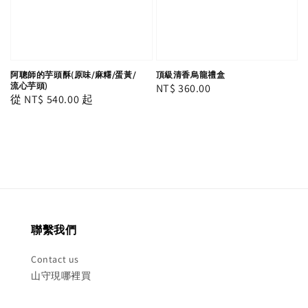
阿聰師的芋頭酥(原味/麻糬/蛋黃/
頂級清香烏龍禮盒
流心芋頭)
Regular
NT$ 360.00
Regular
從
NT$ 540.00
起
price
price
聯繫我們
Contact us
山守現哪裡買