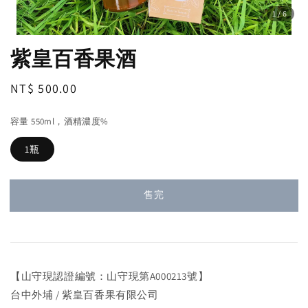
1
/6
紫皇百香果酒
Regular
NT$ 500.00
售完
price
容量 550ml，酒精濃度%
1瓶
售完
【山守現認證編號：山守現第A000213號】
台中外埔 / 紫皇百香果有限公司