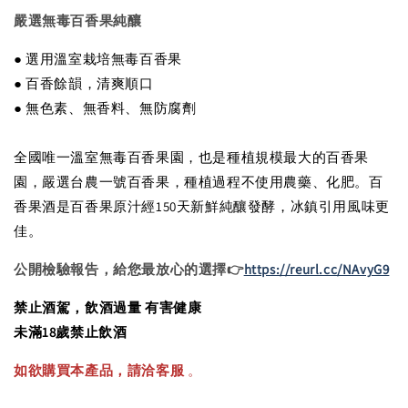
嚴選無毒百香果純釀
● 選用溫室栽培無毒百香果
● 百香餘韻，清爽順口
● 無色素、無香料、無防腐劑
全國唯一溫室無毒百香果園，也是種植規模最大的百香果
園，嚴選台農一號百香果，種植過程不使用農藥、化肥。百
香果酒是百香果原汁經150天新鮮純釀發酵，冰鎮引用風味更
佳。
公開檢驗報告，給您最放心的選擇👉
https://reurl.cc/NAvyG9
禁止酒駕，飲酒過量 有害健康
未滿18歲禁止飲酒
如欲購買本產品，請洽客服
。