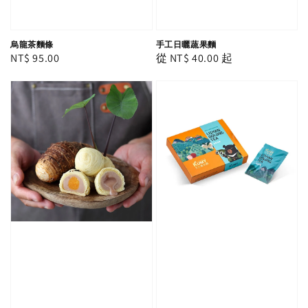
烏龍茶麵條
手工日曬蔬果麵
Regular
NT$ 95.00
Regular
從
NT$ 40.00
起
price
price