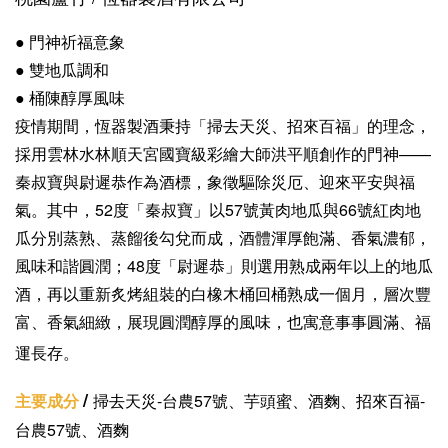
● 門神祈福意象
●
雙地瓜調和
● 桶陳醇厚風味
疫情期間，恆器製酒秉持「掃去天災、招來百福」的理念，
採用雲林水林順天宮國寶級彩繪大師洪平順創作的門神——
秦叔寶與尉遲恭作為酒標，象徵驅除災厄、迎來平安與福
氣。其中，52度「秦叔寶」以57號黃肉地瓜與66號紅肉地
瓜分別蒸熟、蒸餾後勾兌而成，酒體渾厚飽滿、香氣濃郁，
風味和諧圓潤；48度「尉遲恭」則選用熟成兩年以上的地瓜
酒，再以重新炙烤組裝的白橡木桶回桶熟成一個月，層次豐
富、香氣細緻，展現圓潤醇厚的風味，也寓意事事圓滿、福
運長存。
/
主要成分
掃去天災-台農57號、芋頭蜜、酒麴、
招來百福-
台農57號、酒麴