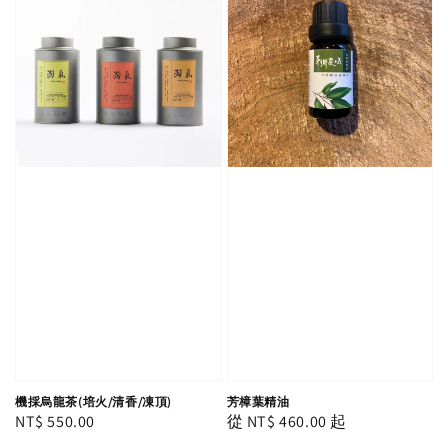
機採烏龍茶(培火/清香/凍頂)
芳樟葉精油
Regular
NT$ 550.00
Regular
從
NT$ 460.00
起
price
price