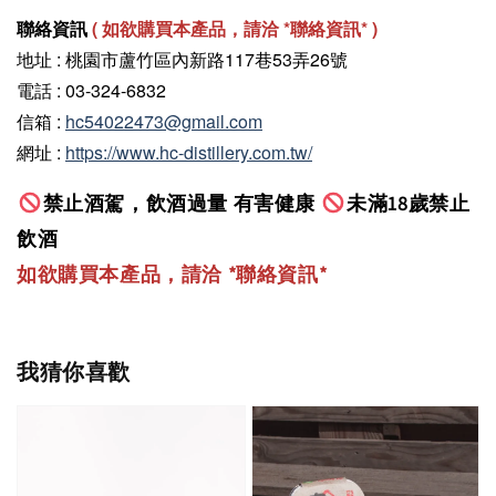
聯絡資訊
(
如欲購買本產品，請洽 *聯絡資訊
* )
地址 : 桃園市蘆竹區內新路117巷53弄26號
電話 : 03-324-6832
信箱 :
hc54022473@gmail.com
網址 :
https://www.hc-distillery.com.tw/
禁止酒駕，飲酒過量 有害健康
未滿18歲禁止
飲酒
如欲購買本產品，請洽 *聯絡資訊
*
我猜你喜歡