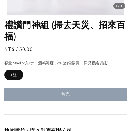
1
/3
禮讚門神組 (掃去天災、招來百
福)
Regular
NT$ 350.00
售完
price
容量 50ml*2入/盒，酒精濃度 52% (如需購買，詳見聯絡資訊)
1組
售完
桃園蘆竹 / 恆器製酒
有限公司