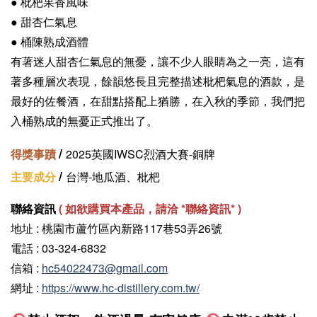
● 枇杷果香風味
●
甜杏仁氣息
● 桶陳熟成酒體
有著迷人甜杏仁氣息的無憂，讓不少人眼睛為之一亮，這有
著多種層次表現，餘韻悠長且完整描述枇杷氣息的酒款，是
最好的佐餐酒，在甜點搭配上猶勝，在入秋的季節，我們把
入桶熟成的無憂正式推出了。
/
得獎事蹟
2025英國IWSC烈酒大賽-銅牌
/
主要成分
台灣-地瓜酒、枇杷
聯絡資訊
(
如欲購買本產品，請洽 *聯絡資訊
* )
地址 : 桃園市蘆竹區內新路117巷53弄26號
電話 : 03-324-6832
信箱 :
hc54022473@gmail.com
網址 :
https://www.hc-distillery.com.tw/