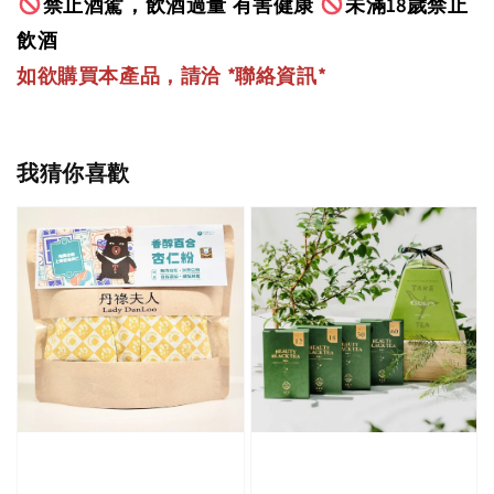
禁止酒駕，飲酒過量 有害健康
未滿18歲禁止
飲酒
如欲購買本產品，請洽 *聯絡資訊
*
我猜你喜歡