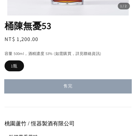
1
/2
桶陳無憂53
Regular
NT$ 1,200.00
售完
price
容量 500ml，酒精濃度 53% (如需購買，詳見聯絡資訊)
1瓶
售完
桃園蘆竹 / 恆器製酒
有限公司