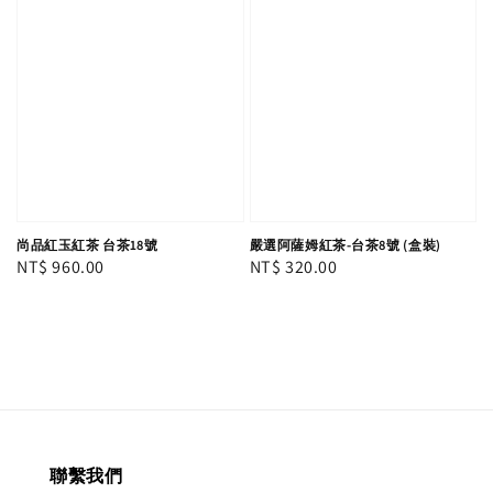
尚品紅玉紅茶 台茶18號
嚴選阿薩姆紅茶-台茶8號 (盒裝)
Regular
NT$ 960.00
Regular
NT$ 320.00
price
price
聯繫我們