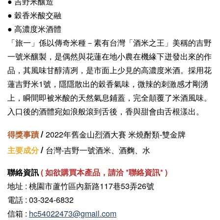
● 吉野米釀造
●
穀香米酸交融
● 高濃度米酒體
「旅一」係以傳奇米種－素有台灣「酒米之王」美稱的吉野
一號米釀製，是偶然與花蓮在地小農在機緣下迸發出來的作
品，其風味甘醇清冽，是市面上少見的高濃度米酒。採用花
蓮吉野米1號，隱隱散出的穀香氣味，微辣的刺激感才剛湧
上，瞬間即被米酸的天然氣息鋪蓋，完全顛覆了米酒風味。
入口後的酒體宛如浪般滾到舌後，香與甜會由舌根漾出。
/
得獎事蹟
2022年舊金山烈酒大賽 米燒酎類-雙金牌
/
主要成分
台灣-吉野一號酒米、酒麴、水
聯絡資訊
(
如欲購買本產品，請洽 *聯絡資訊
* )
地址 : 桃園市蘆竹區內新路117巷53弄26號
電話 : 03-324-6832
信箱 :
hc54022473@gmail.com