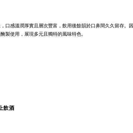
味，口感溫潤厚實且層次豐富，飲用後餘韻於口鼻間久久留存。
理醃製使用，展現多元且獨特的風味特色。
止飲酒