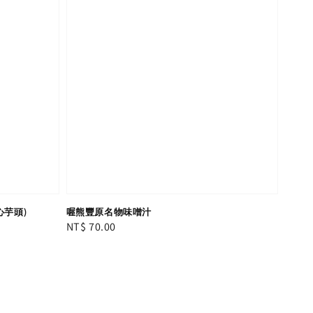
心芋頭)
喔熊豐原名物味噌汁
Regular
NT$ 70.00
price