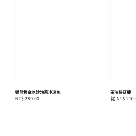
喔熊黃金冰沙泡菜冷凍包
茶油椿菇醬
Regular
NT$ 280.00
Regular
從
NT$ 210.
price
price