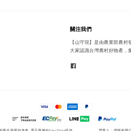
關注我們
【山守現】是由農業部農村
大家認識台灣農村好物產，
農村再生發展協進會. 電子商務由
EasyStore
提供 營業人：儒耕有限公司｜統一