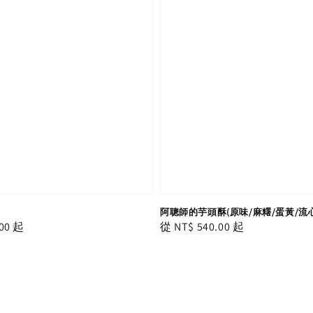
阿聰師的芋頭酥(原味/麻糬/蛋黃/流
00
起
Regular
從
NT$ 540.00
起
price