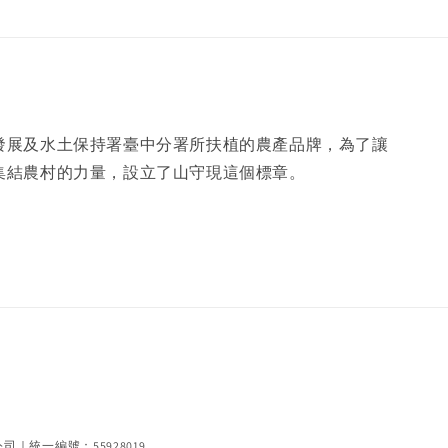
發展及水土保持署臺中分署所扶植的農產品牌，為了讓
集結農村的力量，設立了山守現這個標章。
編號：55928019