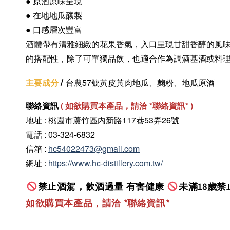
● 原酒原味呈現
●
在地地瓜釀製
● 口感層次豐富
酒體帶有清雅細緻的花果香氣，入口呈現甘甜香醇的風
的搭配性，除了可單獨品飲，也適合作為調酒基酒或料
/
主要成分
台農57號黃皮黃肉地瓜、麴粉、地瓜原酒
聯絡資訊
(
如欲購買本產品，請洽 *聯絡資訊
* )
地址 : 桃園市蘆竹區內新路117巷53弄26號
電話 : 03-324-6832
信箱 :
hc54022473@gmail.com
網址 :
https://www.hc-distillery.com.tw/
禁止酒駕，飲酒過量 有害健康
未滿18歲禁
如欲購買本產品，請洽 *聯絡資訊
*