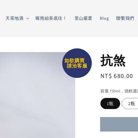
天茶地酒
喔熊組長底佳！
里山嚴選
Blog
聯繫我們
抗煞
如欲購買
請洽客服
Regular
NT$ 680.00
price
容量 750ml，酒精
1瓶
2瓶