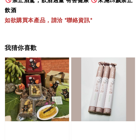
禁止酒駕，飲酒過量 有害健康
未滿18歲禁止
飲酒
如欲購買本產品，請洽 *聯絡資訊
*
我猜你喜歡