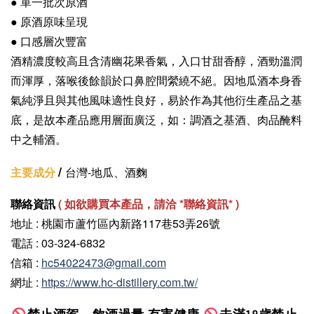
● 單一批次原酒
●
原酒原味呈現
● 口感層次豐富
酒精濃度較高且含清幽花果香氣，入口甘甜香醇，酒勁溫潤
而渾厚，落喉後餘韻於口鼻腔間縈繞不絕。因地瓜酒本身香
氣純淨且與其他風味適性良好，易於作為其他衍生產品之基
底，是故本產品應用層面廣泛，如：調酒之基酒、肉品醃料
中之輔酒。
/
主要成分
台灣-地瓜、酒麴
聯絡資訊
(
如欲購買本產品，請洽 *聯絡資訊
* )
地址 : 桃園市蘆竹區內新路117巷53弄26號
電話 : 03-324-6832
信箱 :
hc54022473@gmail.com
網址 :
https://www.hc-distillery.com.tw/