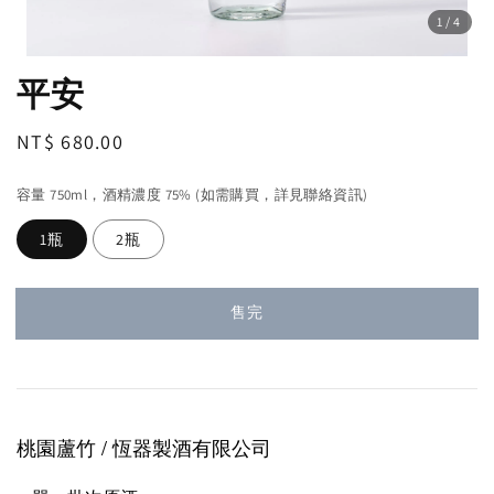
1
/4
平安
Regular
NT$ 680.00
售完
price
容量 750ml，酒精濃度 75% (如需購買，詳見聯絡資訊)
1瓶
2瓶
售完
桃園蘆竹 / 恆器製酒
有限公司