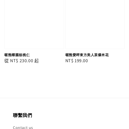
喔熊椰棗核桃仁
喔熊愛呷東方美人茶爆米花
Regular
從
NT$ 230.00
起
Regular
NT$ 199.00
price
price
聯繫我們
Contact us