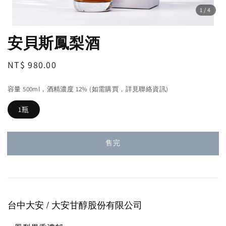
1
/4
安貝斯鳳梨酒
Regular
NT$ 980.00
售完
price
容量 500ml，酒精濃度 12% (如需購買，詳見聯絡資訊)
1瓶
售完
台中大安 / 大安甘醇股份有限公司