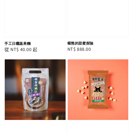
喔熊的甜蜜探險
手工日曬蔬果麵
Regular
NT$ 888.00
Regular
從
NT$ 40.00
起
price
price