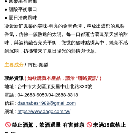
● 鳳梨果香濃郁
●
甜酸平衡順口
● 夏日清爽風味
凝聚新鮮鳳梨的美味-明亮的金黃色澤，釋放出濃郁的鳳梨
香氣，仿佛一簇熟透的太陽。每一口都蘊含著鳳梨天然的甜
味，與酒精融合完美平衡，微微的酸味點綴其中，絲毫不感
到沉悶，彷彿帶來了夏日陽光的熱情與愜意。
/
主要成分
南投-鳳梨
聯絡資訊
(
如欲購買本產品，請洽 *聯絡資訊
* )
地址 : 台中市大安區頂安里中山北路330號
電話 : 04-2688-6059/04-2688-8318
信箱 :
daanabas1989@gmail.com
網址 :
https://www.dagc.com.tw/
禁止酒駕，飲酒過量 有害健康
未滿18歲禁止