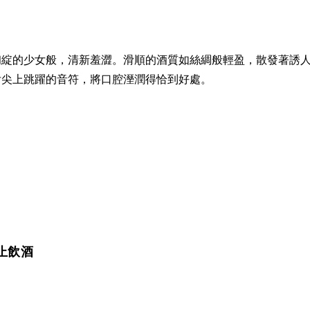
初綻的少女般，清新羞澀。滑順的酒質如絲綢般輕盈，散發著誘
舌尖上跳躍的音符，將口腔溼潤得恰到好處。
止飲酒