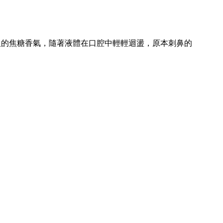
人的焦糖香氣，隨著液體在口腔中輕輕迴盪，原本刺鼻的