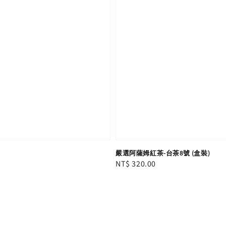
嚴選阿薩姆紅茶-台茶8號 (盒裝)
Regular
NT$ 320.00
price