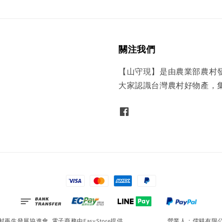
關注我們
【山守現】是由農業部農村
大家認識台灣農村好物產，
農村再生發展協進會. 電子商務由
EasyStore
提供 營業人：儒耕有限公司｜統一