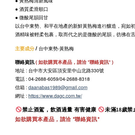
● 黃熟梅清新風味
●
酒質柔滑順口
● 微酸尾韻回甘
以台中東勢、和平在地產的新鮮黃熟梅進行釀造，宛如
酒精味被輕柔包裹，取而代之的是微酸的尾韻，彷彿在
/
主要成分
台中東勢-黃熟梅
聯絡資訊
(
如欲購買本產品，請洽 *聯絡資訊
* )
地址 : 台中市大安區頂安里中山北路330號
電話 : 04-2688-6059/04-2688-8318
信箱 :
daanabas1989@gmail.com
網址 :
https://www.dagc.com.tw/
禁止酒駕，飲酒過量 有害健康
未滿18歲禁
如欲購買本產品，請洽 *聯絡資訊
*