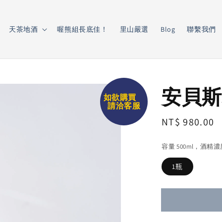
天茶地酒
喔熊組長底佳！
里山嚴選
Blog
聯繫我們
安貝斯
如欲購買
請洽客服
Regular
NT$ 980.00
price
容量 500ml，酒精
1瓶