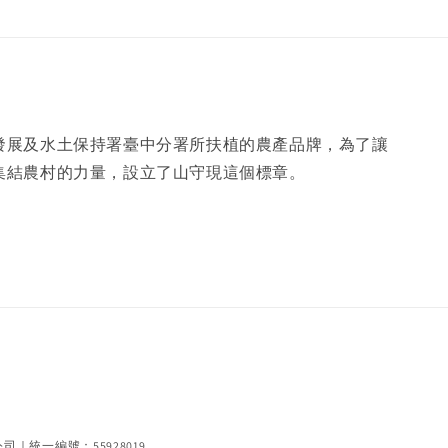
發展及水土保持署臺中分署所扶植的農產品牌，為了讓
集結農村的力量，設立了山守現這個標章。
編號：55928019