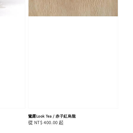
鷺露Look Tea / 赤子紅烏龍
Regular
從
NT$ 400.00
起
price