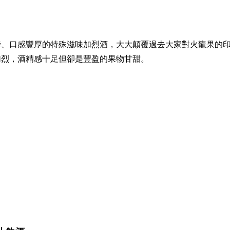
烤、口感豐厚的特殊滋味加烈酒，大大顛覆過去大家對火龍果的
加烈，酒精感十足但卻是豐盈的果物甘甜。