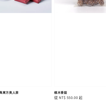
典東方美人茶
椴木香菇
Regular
從
NT$ 550.00
起
price