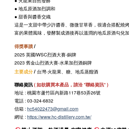
● 火龍果自然發酵
●
地瓜原酒加烈調和
● 甜香與醬香交織
這是一支甜中帶少許醬香、微微甘草香，很適合搭配燒
富的果體風味，發酵製成酒後再以溫潤的地瓜原酒勾兌
/
得獎事蹟
2025 英國IWSC烈酒大賽-銅牌
2023 舊金山烈酒大賽-水果加烈酒銅牌
/
主要成分
台灣-火龍果、糖、地瓜蒸餾酒
聯絡資訊
(
如欲購買本產品，請洽 *聯絡資訊
* )
地址 : 桃園市蘆竹區內新路117巷53弄26號
電話 : 03-324-6832
信箱 :
hc54022473@gmail.com
網址 :
https://www.hc-distillery.com.tw/