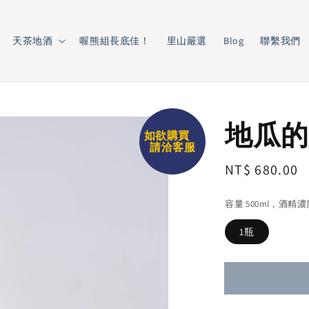
天茶地酒
喔熊組長底佳！
里山嚴選
Blog
聯繫我們
地瓜的
如欲購買
請洽客服
Regular
NT$ 680.00
price
容量 500ml，酒精
1瓶