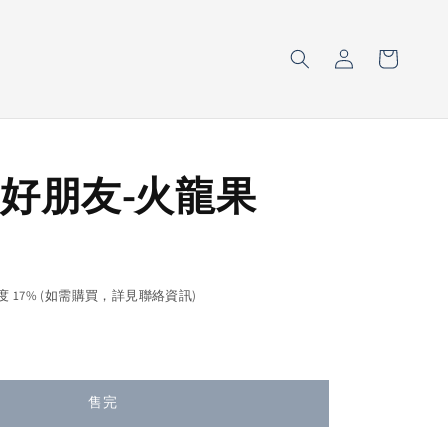
好朋友-火龍果
售完
濃度 17% (如需購買，詳見聯絡資訊)
售完