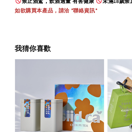
禁止酒駕，飲酒過量 有害健康
未滿18歲禁
如欲購買本產品，請洽 *聯絡資訊
*
我猜你喜歡