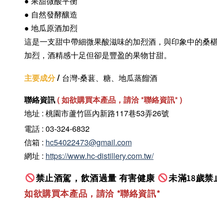
● 果甜微酸平衡
●
自然發酵釀造
● 地瓜原酒加烈
這是一支甜中帶細微果酸滋味的加烈酒，與印象中的桑
加烈，酒精感十足但卻是豐盈的果物甘甜。
/
主要成分
台灣-桑葚、糖、地瓜蒸餾酒
聯絡資訊
(
如欲購買本產品，請洽 *聯絡資訊
* )
地址 : 桃園市蘆竹區內新路117巷53弄26號
電話 :
03-324-6832
信箱 :
hc54022473@gmail.com
網址 :
https://www.hc-distillery.com.tw/
禁止酒駕，飲酒過量 有害健康
未滿18歲禁
如欲購買本產品，請洽 *聯絡資訊
*