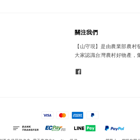
關注我們
【山守現】是由農業部農村
大家認識台灣農村好物產，