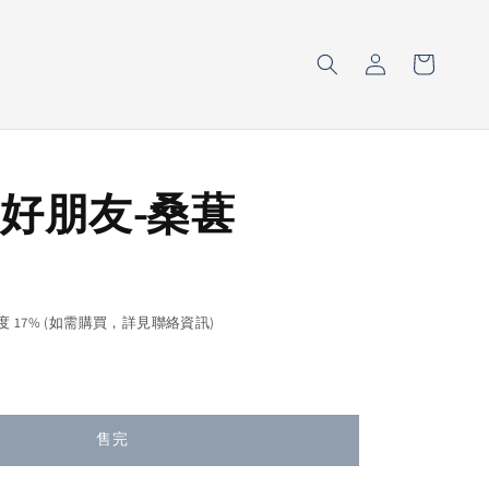
好朋友-桑葚
售完
濃度 17% (如需購買，詳見聯絡資訊)
售完