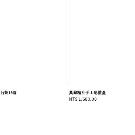
台茶18號
典藏精油手工皂禮盒
Regular
NT$ 1,680.00
price