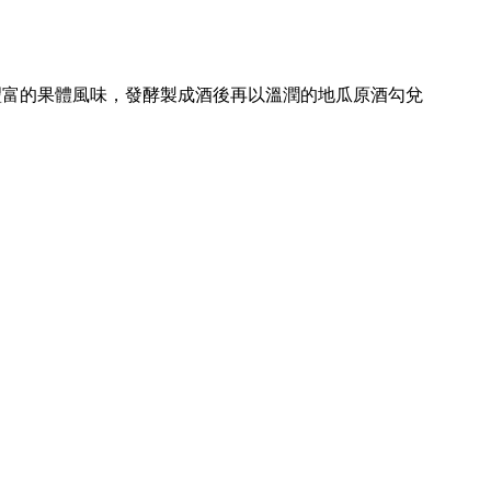
豐富的果體風味，發酵製成酒後再以溫潤的地瓜原酒勾兌