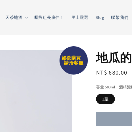
天茶地酒
喔熊組長底佳！
里山嚴選
Blog
聯繫我們
地瓜的
如欲購買
請洽客服
Regular
NT$ 680.00
price
容量 500ml，酒精
1瓶