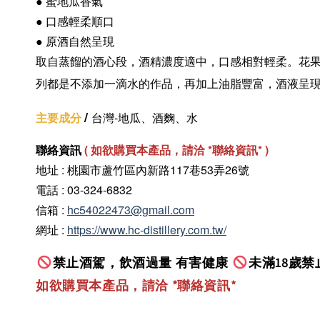
● 蜜地瓜香氣
●
口感輕柔順口
● 原酒自然呈現
取自蒸餾的酒心段，酒精濃度適中，口感相對輕柔。花
列都是不添加一滴水的作品，再加上油脂豐富，酒液呈
/
主要成分
台灣-地瓜、酒麴、水
聯絡資訊
(
如欲購買本產品，請洽 *聯絡資訊
* )
地址 : 桃園市蘆竹區內新路117巷53弄26號
電話 : 03-324-6832
信箱 :
hc54022473@gmail.com
網址 :
https://www.hc-distillery.com.tw/
禁止酒駕，飲酒過量 有害健康
未滿18歲禁
如欲購買本產品，請洽 *聯絡資訊
*