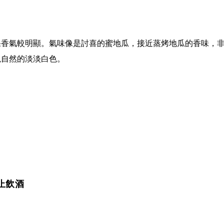
果香氣較明顯。氣味像是討喜的蜜地瓜，接近蒸烤地瓜的香味，
現自然的淡淡白色。
止飲酒