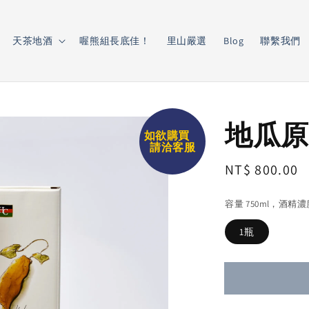
天茶地酒
喔熊組長底佳！
里山嚴選
Blog
聯繫我們
地瓜原
如欲購買
請洽客服
Regular
NT$ 800.00
price
容量 750ml，酒精
1瓶