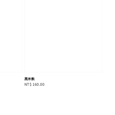
黑米麩
Regular
NT$ 160.00
price