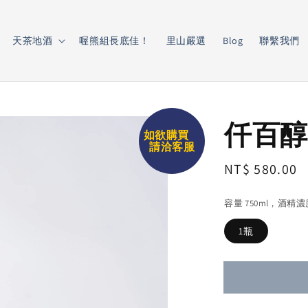
天茶地酒
喔熊組長底佳！
里山嚴選
Blog
聯繫我們
仟百醇
如欲購買
請洽客服
Regular
NT$ 580.00
price
容量 750ml，酒精
1瓶