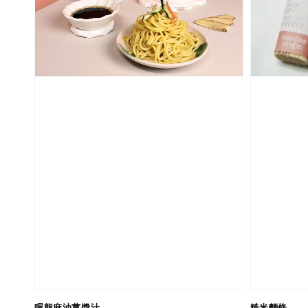
喔熊麻油薑醬汁
糙米麵條