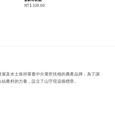
Regular
NT$ 320.00
price
發展及水土保持署臺中分署所扶植的農產品牌，為了讓
集結農村的力量，設立了山守現這個標章。