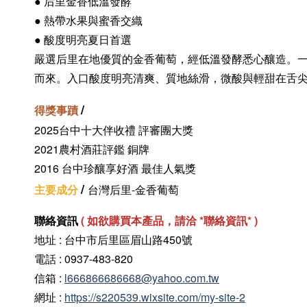
● 后里金香低溫發酵
●
熱帶水果與蜜香交織
● 酸度明亮夏日首選
嚴選后里在地優質的金香葡萄，經低溫發酵悉心釀造。
而來。入口酸度明亮清爽、質地絲滑，微酸與輕甜在舌
/
得獎事蹟
2025台中十大伴收禮 評審團大獎
2021農村酒莊評鑑 銅牌
2016 台中珍釀享好酒 最佳人氣獎
/
主要成分
台灣后里-金香葡萄
聯絡資訊
(
如欲購買本產品，請洽 *聯絡資訊
* )
地址 : 台中市后里區眉山路450號
電話 : 0937-483-820
信箱 :
l666866686668@yahoo.com.tw
網址 :
https://s220539.wixsite.com/my-site-2