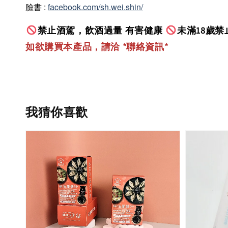
臉書 :
facebook.com/sh.wei.shin/
禁止酒駕，飲酒過量 有害健康
未滿18歲禁
如欲購買本產品，請洽 *聯絡資訊
*
我猜你喜歡