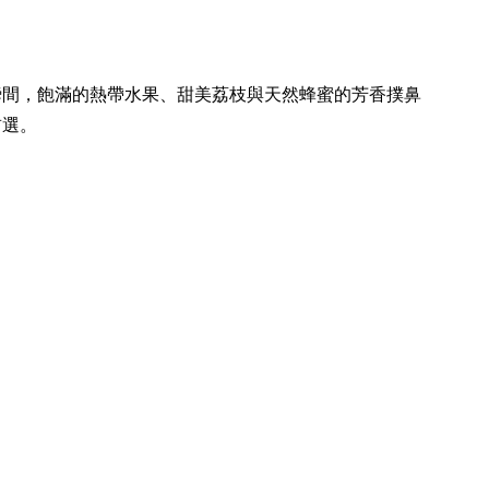
瞬間，飽滿的熱帶水果、甜美荔枝與天然蜂蜜的芳香撲鼻
首選。