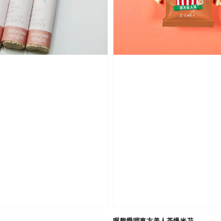
喔熊愛呷東方美人茶爆米花