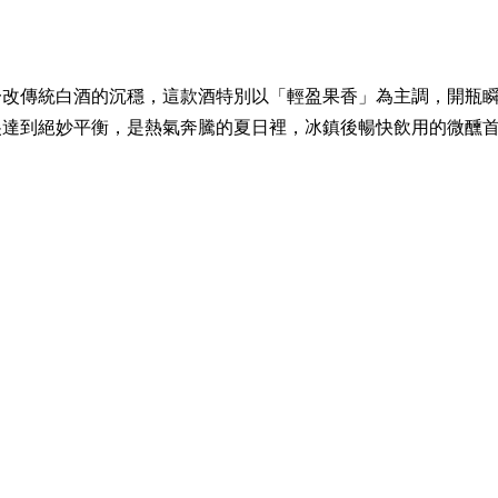
一改傳統白酒的沉穩，這款酒特別以「輕盈果香」為主調，開瓶
尖達到絕妙平衡，是熱氣奔騰的夏日裡，冰鎮後暢快飲用的微醺