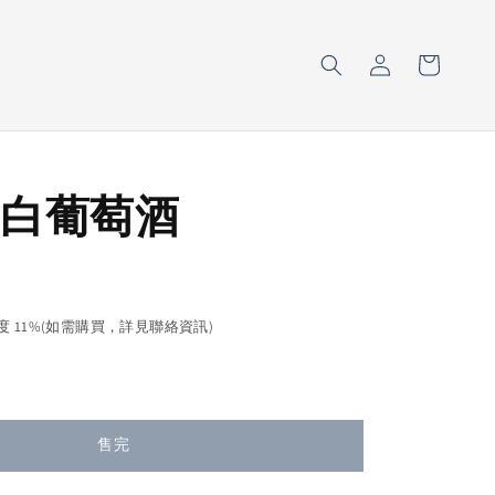
白葡萄酒
售完
濃度 11%(如需購買，詳見聯絡資訊)
售完