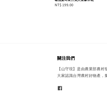
Regular
NT$ 199.00
price
關注我們
【山守現】是由農業部農村
大家認識台灣農村好物產，