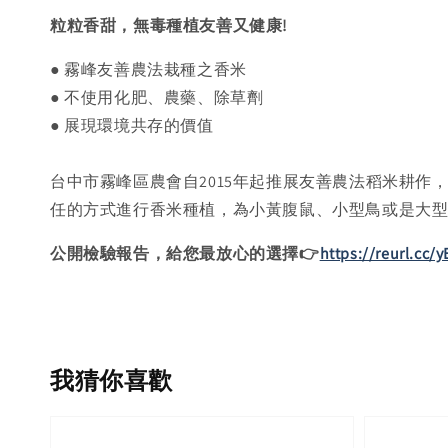
粒粒香甜，無毒種植友善又健康!
● 霧峰友善農法栽種之香米
● 不使用化肥、農藥、除草劑
● 展現環境共存的價值
台中市霧峰區農會自2015年起推展友善農法稻米耕
任的方式進行香米種植，為小黃腹鼠、小型鳥或是大
公開檢驗報告，給您最放心的選擇👉
https://reurl.cc/
我猜你喜歡