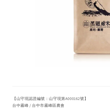
【山守現認證編號：山守現第A000162號】
台中霧峰 / 台中市霧峰區農會