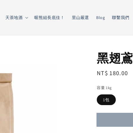
天茶地酒
喔熊組長底佳！
里山嚴選
Blog
聯繫我們
黑翅鳶
Regular
NT$ 180.00
price
容量 1kg
1包