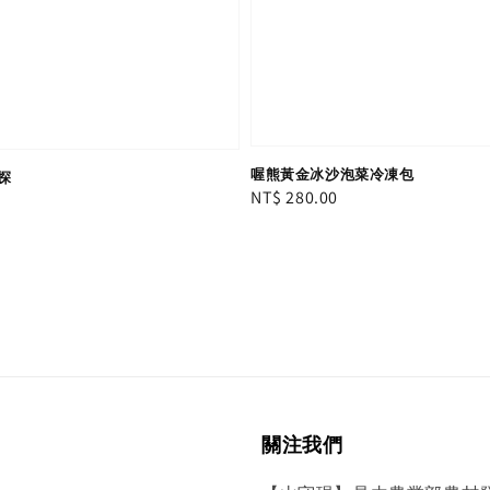
喔熊黃金冰沙泡菜冷凍包
探
Regular
NT$ 280.00
price
關注我們