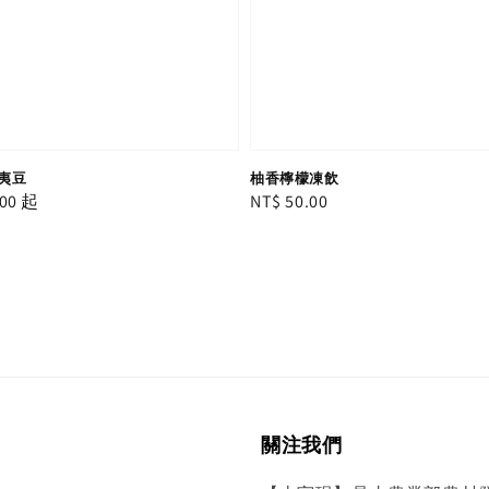
夷豆
柚香檸檬凍飲
00
起
Regular
NT$ 50.00
price
關注我們