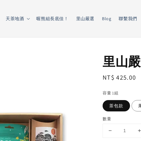
天茶地酒
喔熊組長底佳！
里山嚴選
Blog
聯繫我們
里山嚴
Regular
NT$ 425.00
price
容量 1組
茶包款
數量