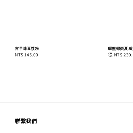
古早味豆漿粉
喔熊椰棗夏威
Regular
NT$ 145.00
Regular
從
NT$ 230.
price
price
聯繫我們