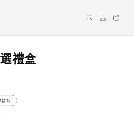
選禮盒
果醬款