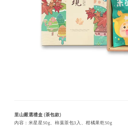
里山嚴選禮盒 (茶包款)
內容：米星星50g、柿葉茶包3入、柑橘果乾50g