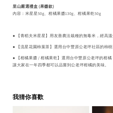
里山嚴選禮盒 (果醬款)
內容：米星星50g、柑橘果醬130g、柑橘果乾50g
● 【青稻夫米星星】用友善農法栽種的無毒米，經高
● 【流星花園柿葉茶】選用台中豐原公老坪社區的柿
● 【柑橘果醬 / 柑橘果乾】選用台中豐原公老坪的
讓大家在一年四季都可以品嘗到公老坪柑橘的美味。
我猜你喜歡