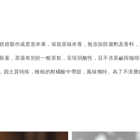
溫烘焙製作成星形米果，保留原味米香，無添加防腐劑及香料
樹新葉，茶湯有別於一般茶飲，呈現弱酸性，且不含茶鹼與咖
柑橘，因土質特殊，種植的柑橘酸中帶甜，風味獨特。為了不浪