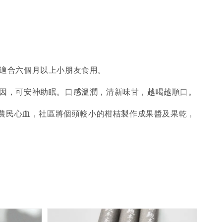
，適合六個月以上小朋友食用。
啡因，可安神助眠。口感溫潤，清新味甘，越喝越順口。
費農民心血，社區將個頭較小的柑桔製作成果醬及果乾，