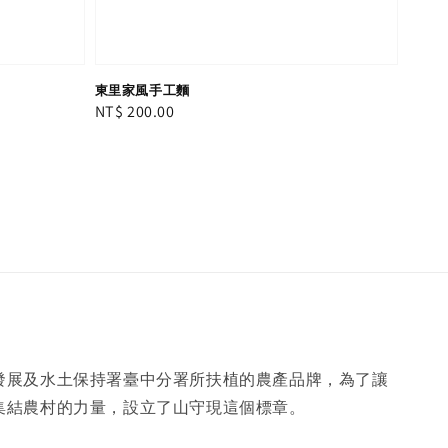
東里家風手工麵
Regular
NT$ 200.00
price
發展及水土保持署臺中分署所扶植的農產品牌，為了讓
集結農村的力量，設立了山守現這個標章。