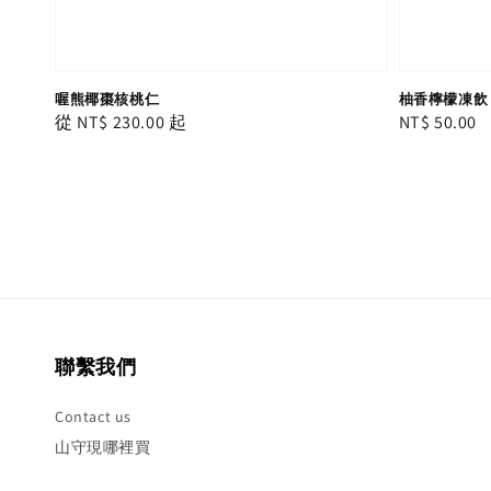
喔熊椰棗核桃仁
柚香檸檬凍飲
Regular
從
NT$ 230.00
起
Regular
NT$ 50.00
price
price
聯繫我們
Contact us
山守現哪裡買