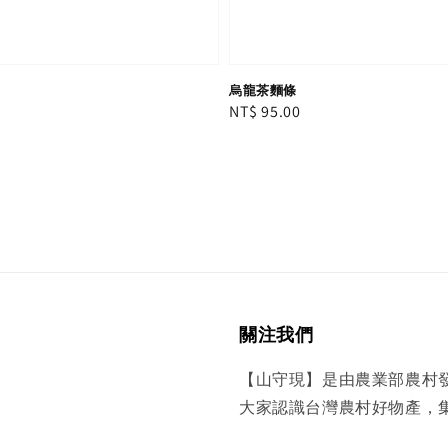
烏龍茶麵條
Regular
NT$ 95.00
price
關注我們
【山守現】是由農業部農村
大家認識台灣農村好物產，