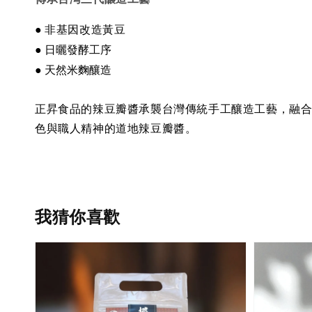
● 非基因改造黃豆
● 日曬發酵工序
● 天然米麴釀造
正昇食品的辣豆瓣醬承襲台灣傳統手工釀造工藝，融
色與職人精神的道地辣豆瓣醬。
我猜你喜歡