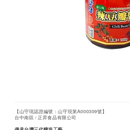
A000309
【山守現認證編號：山守現第
號】
台中南區
/ 正昇食品有限公司
傳承台灣三代釀造工藝