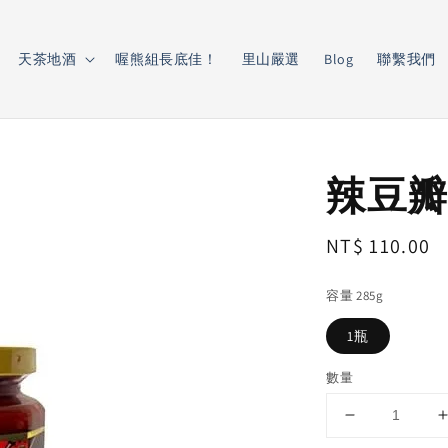
天茶地酒
喔熊組長底佳！
里山嚴選
Blog
聯繫我們
辣豆瓣
Regular
NT$ 110.00
price
容量 285g
1瓶
數量