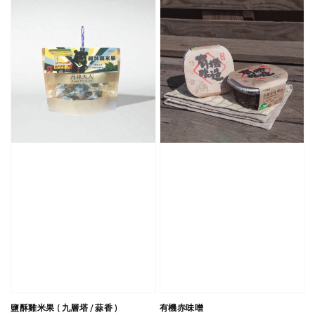
鹽酥雞米果 ( 九層塔 / 蒜香 )
有機赤味噌