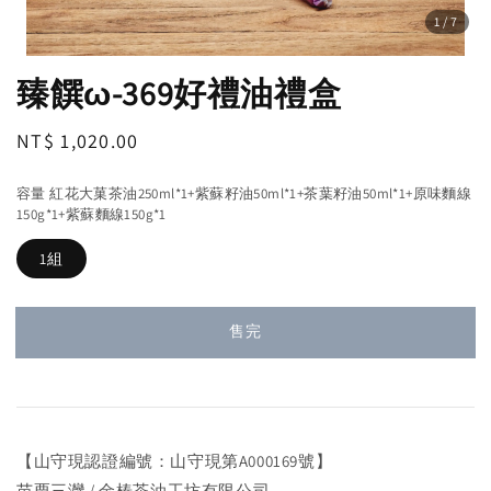
1
/7
臻饌ω-369好禮油禮盒
Regular
NT$ 1,020.00
售完
price
容量 紅花大菓茶油250ml*1+紫蘇籽油50ml*1+茶葉籽油50ml*1+原味麵線
150g*1+紫蘇麵線150g*1
1組
售完
【山守現認證編號：山守現第A000169號】
苗栗三灣 / 金椿茶油工坊有限公司