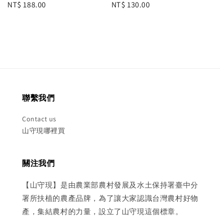
Regular
NT$ 188.00
Regular
NT$ 130.00
price
price
聯繫我們
Contact us
山守現哪裡買
關注我們
【山守現】是由農業部農村發展及水土保持署臺中分
署所扶植的農產品牌，為了讓大家認識台灣農村好物
產，集結農村的力量，設立了山守現這個標章。