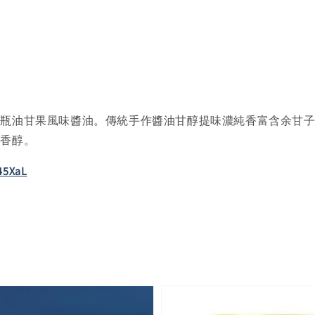
一瓶油甘果風味醬油。傳統手作醬油甘醇提味濃純香富含余甘
感香醇。
Y45XaL