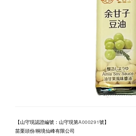
【山守現認證編號：山守現第
A000291
號】
苗栗頭份/桐境仙峰有限公司