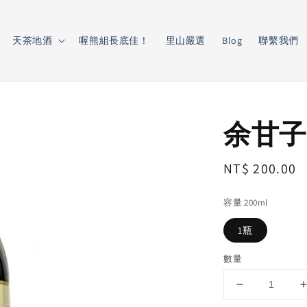
天茶地酒
喔熊組長底佳！
里山嚴選
Blog
聯繫我們
余甘子
Regular
NT$ 200.00
price
容量 200ml
1瓶
數量