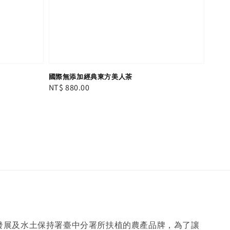
國際無添加經典東方美人茶
Regular
NT$ 880.00
price
發展及水土保持署臺中分署所扶植的農產品牌，為了讓