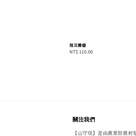
辣豆瓣醬
Regular
NT$ 110.00
price
關注我們
【山守現】是由農業部農村