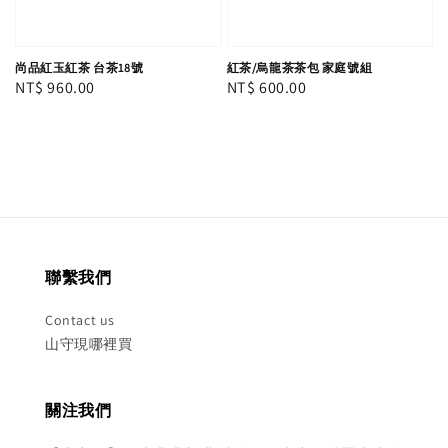
尚品紅玉紅茶 台茶18號
紅茶/烏龍茶茶包 家庭號組
Regular
NT$ 960.00
Regular
NT$ 600.00
price
price
聯繫我們
Contact us
山守現哪裡買
關注我們