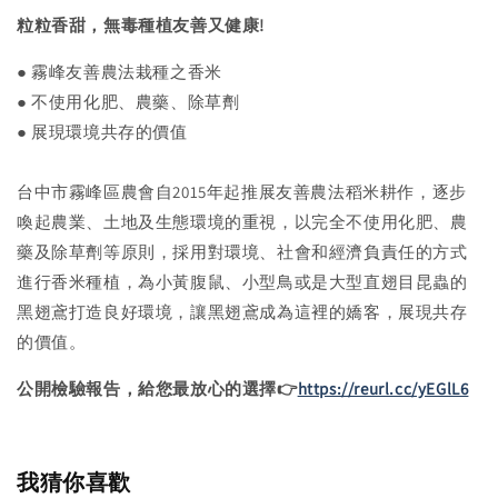
粒粒香甜，無毒種植友善又健康!
● 霧峰友善農法栽種之香米
● 不使用化肥、農藥、除草劑
● 展現環境共存的價值
台中市霧峰區農會自2015年起推展友善農法稻米耕作，逐步
喚起農業、土地及生態環境的重視，以完全不使用化肥、農
藥及除草劑等原則，採用對環境、社會和經濟負責任的方式
進行香米種植，為小黃腹鼠、小型鳥或是大型直翅目昆蟲的
黑翅鳶打造良好環境，讓黑翅鳶成為這裡的嬌客，展現共存
的價值。
公開檢驗報告，給您最放心的選擇👉
https://reurl.cc/yEGlL6
我猜你喜歡