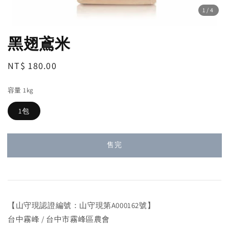
1
/4
黑翅鳶米
Regular
NT$ 180.00
售完
price
容量 1kg
1包
售完
【山守現認證編號：山守現第A000162號】
台中霧峰 / 台中市霧峰區農會