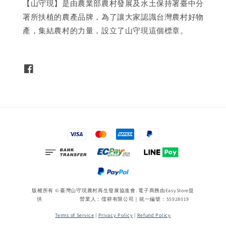
【山守現】是由農業部農村發展及水土保持署臺中分
署所扶植的農產品牌，為了讓大家認識台灣農村好物
產，集結農村的力量，設立了山守現這個標章。
版權所有 © 臺灣山守現農村再生發展協進會. 電子商務由
EasyStore
提
供 營業人：儒耕有限公司｜統一編號：55928019
Terms of Service
|
Privacy Policy
|
Refund Policy