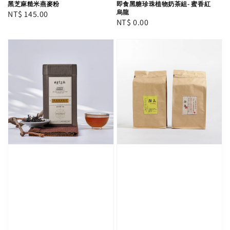
黑芝麻糙米燕麥粉
即食黑糖珍珠植物奶茶組- 蜜香紅
烏龍
Regular
NT$ 145.00
Regular
NT$ 0.00
price
price