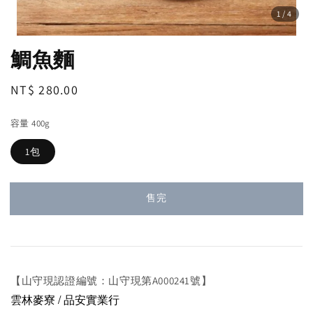
1
/4
鯛魚麵
Regular
NT$ 280.00
售完
price
容量 400g
1包
售完
【山守現認證編號：山守現第A000241號】
雲林麥寮 / 品安實業行