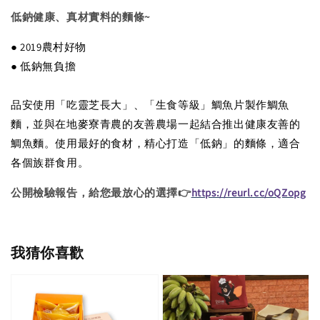
低鈉健康、真材實料的麵條~
● 2019農村好物
● 低鈉無負擔
品安使用「吃靈芝長大」、「生食等級」鯛魚片製作鯛魚
麵，並與在地麥寮青農的友善農場一起結合推出健康友善的
鯛魚麵。使用最好的食材，精心打造「低鈉」的麵條，適合
各個族群食用。
公開檢驗報告，給您最放心的選擇👉
https://reurl.cc/oQZopg
我猜你喜歡