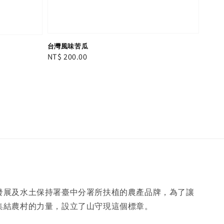
台灣風味苦瓜
Regular
NT$ 200.00
price
發展及水土保持署臺中分署所扶植的農產品牌，為了讓
集結農村的力量，設立了山守現這個標章。