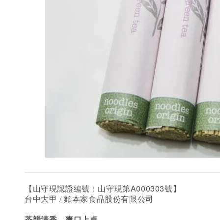
A000303
【山守現認證編號：山守現第
號】
台中大甲 / 麵本家食品股份有限公司
茶韻清香，爽口上桌