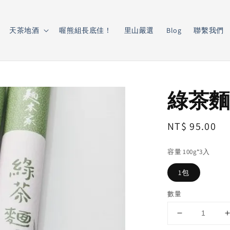
天茶地酒
喔熊組長底佳！
里山嚴選
Blog
聯繫我們
綠茶麵
Regular
NT$ 95.00
price
容量 100g*3入
1包
數量