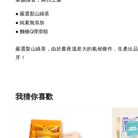
●
嚴選梨山綠茶
● 純素無添加
● 麵條Q彈滑順
嚴選梨山綠茶，由於晝夜溫差大的氣候條件，生產出
牙！
我猜你喜歡