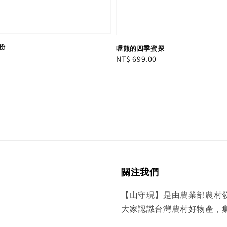
粉
喔熊的四季蜜探
Regular
NT$ 699.00
price
關注我們
【山守現】是由農業部農村
大家認識台灣農村好物產，