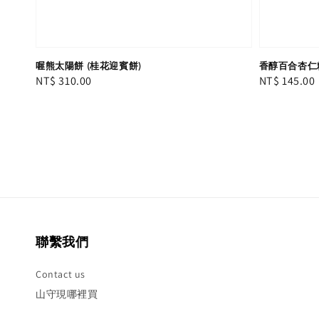
喔熊太陽餅 (桂花迎賓餅)
香醇百合杏仁
Regular
NT$ 310.00
Regular
NT$ 145.00
price
price
聯繫我們
Contact us
山守現哪裡買