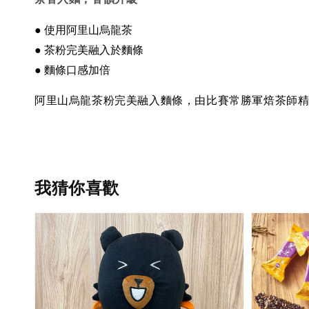
●
使用阿里山烏龍茶
● 茶粉完美融入於麵條
● 麵條口感加倍
阿里山烏龍茶粉完美融入麵條，由比賽常勝軍焙茶師
我猜你喜歡