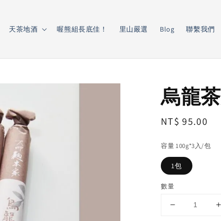
天茶地酒
喔熊組長底佳！
里山嚴選
Blog
聯繫我們
烏龍茶
Regular
NT$ 95.00
price
容量 100g*3入/包
1包
數量