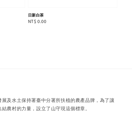
日新白茶
Regular
NT$ 0.00
price
發展及水土保持署臺中分署所扶植的農產品牌，為了讓
集結農村的力量，設立了山守現這個標章。