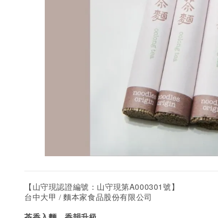
A000301
【山守現認證編號：山守現第
號】
台中大甲 / 麵本家食品股份有限公司
茶香入麵，香韻升級