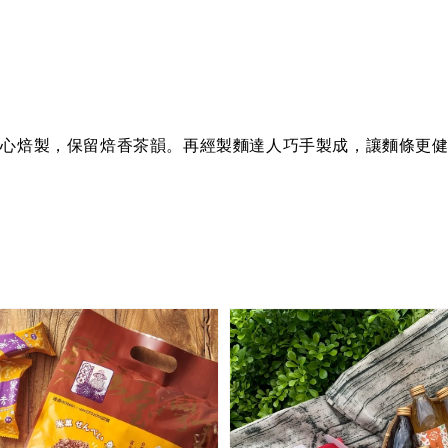
精心焙製，保留焙香茶韻。再經製麵達人巧手製成，讓麵條更