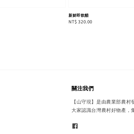
新鮮即飲醋
Regular
NT$ 320.00
price
關注我們
【山守現】是由農業部農村
大家認識台灣農村好物產，