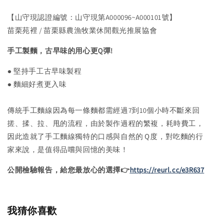
【山守現認證編號：山守現第A000096~A000101號】
苗栗苑裡 / 苗栗縣農漁牧業休閒觀光推展協會
手工製麵，古早味的用心更Q彈!
● 堅持手工古早味製程
● 麵細好煮更入味
傳統手工麵線因為每一條麵都需經過7到10個小時不斷來回
搓、揉、拉、甩的流程，由於製作過程的繁複，耗時費工，
因此造就了手工麵線獨特的口感與自然的Ｑ度，對吃麵的行
家來說，是值得品嚐與回憶的美味！
公開檢驗報告，給您最放心的選擇👉
https://reurl.cc/e3R637
我猜你喜歡