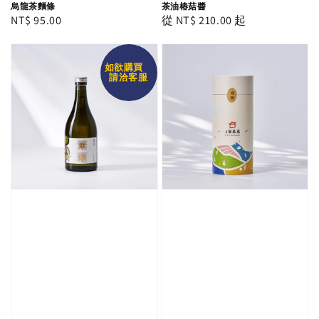
烏龍茶麵條
茶油椿菇醬
Regular
NT$ 95.00
Regular
從
NT$ 210.00
起
price
price
如欲購買
請洽客服