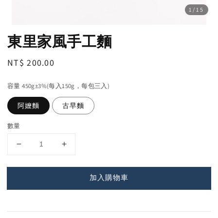
1
/15
東里家風手工麵
Regular
NT$ 200.00
price
容量 450g±3%(每入150g，每包三入)
阿嬤麵
古早麵
數量
加入購物車