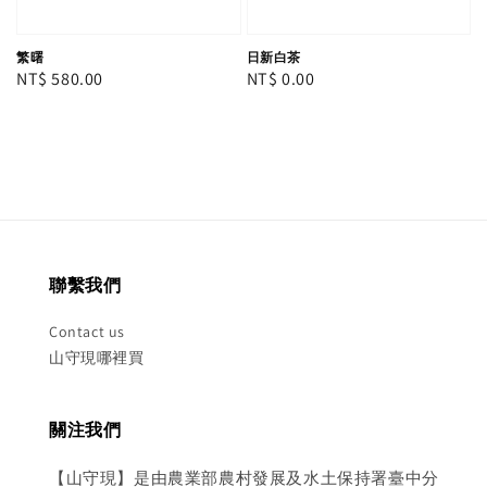
繁曙
日新白茶
Regular
NT$ 580.00
Regular
NT$ 0.00
price
price
聯繫我們
Contact us
山守現哪裡買
關注我們
【山守現】是由農業部農村發展及水土保持署臺中分