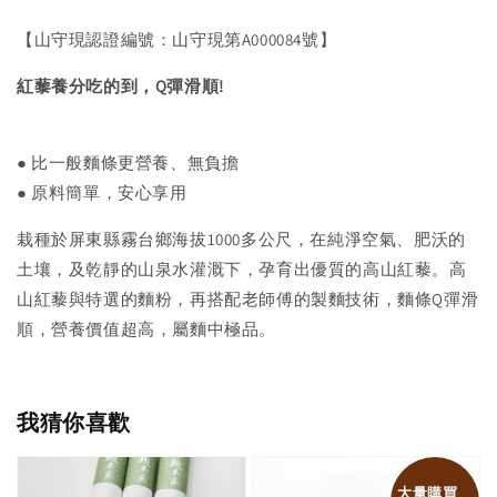
【山守現認證編號：山守現第A000084號】
紅藜養分吃的到，Q彈滑順!
● 比一般麵條更營養、無負擔
● 原料簡單，安心享用
栽種於屏東縣霧台鄉海拔1000多公尺，在純淨空氣、肥沃的
土壤，及乾靜的山泉水灌溉下，孕育出優質的高山紅藜。高
山紅藜與特選的麵粉，再搭配老師傅的製麵技術，麵條Q彈滑
順，營養價值超高，屬麵中極品。
我猜你喜歡
大量購買