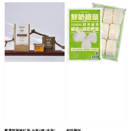
嚴選阿薩姆紅茶-台茶8號 (盒裝)
鮮奶饅頭