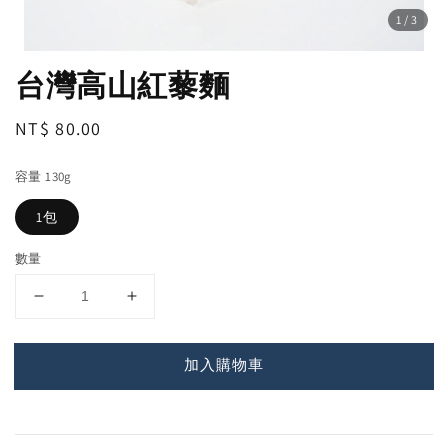
1
/3
台灣高山紅藜麵
Regular
NT$ 80.00
price
容量 130g
1包
數量
加入購物車