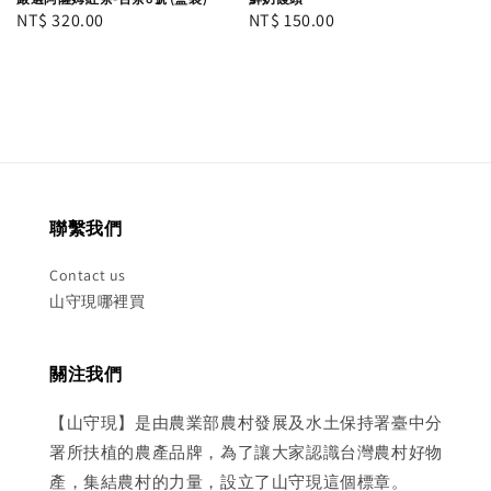
Regular
NT$ 320.00
Regular
NT$ 150.00
price
price
聯繫我們
Contact us
山守現哪裡買
關注我們
【山守現】是由農業部農村發展及水土保持署臺中分
署所扶植的農產品牌，為了讓大家認識台灣農村好物
產，集結農村的力量，設立了山守現這個標章。