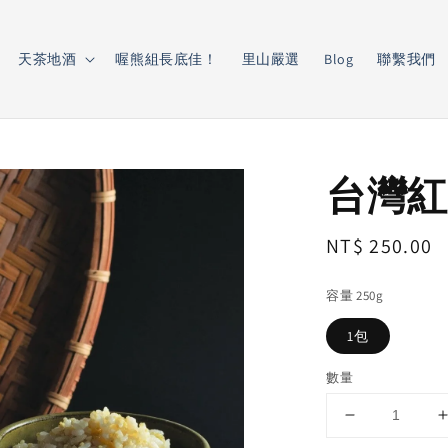
天茶地酒
喔熊組長底佳！
里山嚴選
Blog
聯繫我們
台灣紅
Regular
NT$ 250.00
price
容量 250g
1包
數量