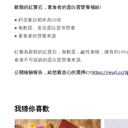
穀類的紅寶石，素食者的蛋白質營養補給!
● 鈣含量比稻米高50倍
● 無麩質、富含蛋白質等營養
● 素食者的營養來源
紅藜為穀類的紅寶石，無麩質，鹼性食物，擁有約14%
食者不可或缺的蛋白質營養來源。
公開檢驗報告，給您最放心的選擇👉
https://reurl.cc/
我猜你喜歡