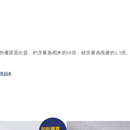
的優質蛋白質、鈣含量為稻米的50倍、鎂含量為燕麥的2.3倍
0jR1GK
如欲購買