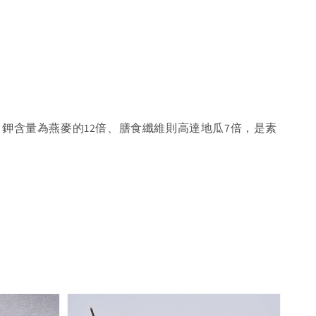
、鉀含量為燕麥的12倍、膳食纖維則高達地瓜7倍，是素