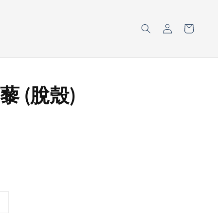
藜 (脫殼)