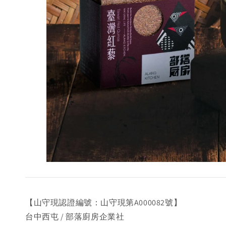
【山守現認證編號：山守現第A000082號】
台中西屯 / 部落廚房企業社