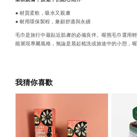
● 材質柔軟，吸水又親膚
●
耐用環保製程，兼顧舒適與永續
毛巾是旅行中最貼近肌膚的必備良伴。喔熊毛巾選用輕
能展現專屬風格，無論是晨起梳洗或旅途中的小憩，
我猜你喜歡