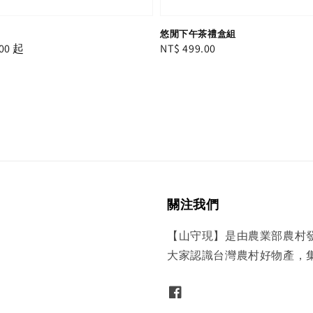
悠閒下午茶禮盒組
00
起
Regular
NT$ 499.00
price
關注我們
【山守現】是由農業部農村
大家認識台灣農村好物產，