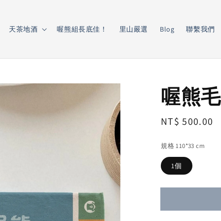
天茶地酒
喔熊組長底佳！
里山嚴選
Blog
聯繫我們
喔熊毛
Regular
NT$ 500.00
price
規格 110*33 cm
1個