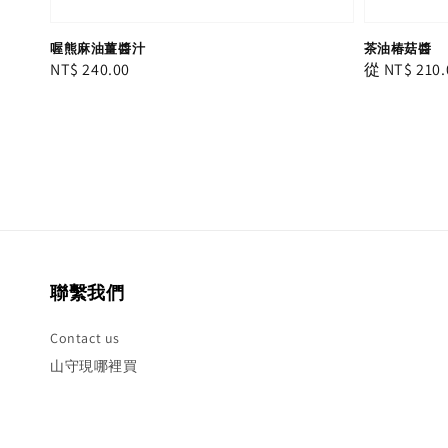
喔熊麻油薑醬汁
茶油椿菇醬
Regular
NT$ 240.00
Regular
從
NT$ 210.
price
price
聯繫我們
Contact us
山守現哪裡買