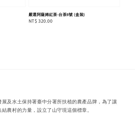
嚴選阿薩姆紅茶-台茶8號 (盒裝)
Regular
NT$ 320.00
price
發展及水土保持署臺中分署所扶植的農產品牌，為了讓
集結農村的力量，設立了山守現這個標章。