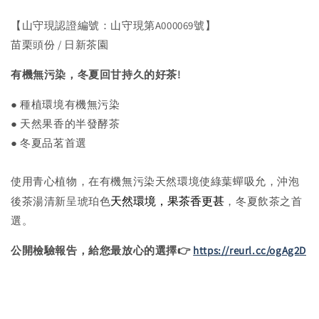
【山守現認證編號：山守現第A000069號】
苗栗頭份 / 日新茶園
有機無污染，冬夏回甘持久的好茶!
● 種植環境有機無污染
● 天然果香的半發酵茶
● 冬夏品茗首選
使用青心植物，在有機無污染天然環境使綠葉蟬吸允，沖泡
天然環境，果茶香更甚
後茶湯清新呈琥珀色
，冬夏飲茶之首
選。
公開檢驗報告，給您最放心的選擇👉
https://reurl.cc/ogAg2D