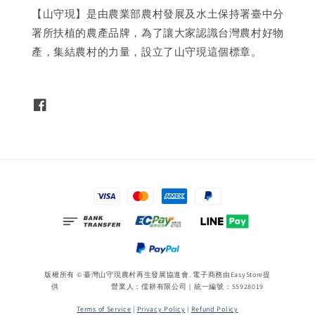
【山守現】是由農業部農村發展及水土保持署臺中分
署所扶植的農產品牌，為了讓大家認識台灣農村好物
產，集結農村的力量，設立了山守現這個標章。
版權所有 © 臺灣山守現農村再生發展協進會. 電子商務由
EasyStore
提
供 營業人：儒耕有限公司｜統一編號：55928019
Terms of Service
|
Privacy Policy
|
Refund Policy