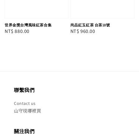
世界金獎台灣風味紅茶合集
尚品紅玉紅茶 台茶18號
Regular
NT$ 880.00
Regular
NT$ 960.00
price
price
聯繫我們
Contact us
山守現哪裡買
關注我們