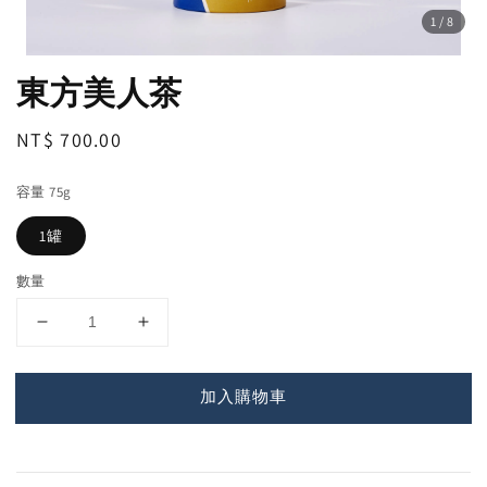
1
/8
東方美人茶
Regular
NT$ 700.00
price
容量 75g
1罐
數量
加入購物車