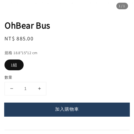
1
/1
OhBear Bus
Regular
NT$ 885.00
price
規格 18.8*15*12 cm
1組
數量
加入購物車