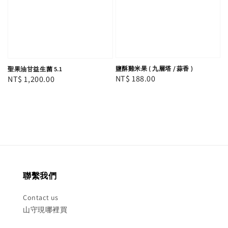
鹽酥雞米果 ( 九層塔 / 蒜香 )
聖果油甘益生菌 5.1
Regular
NT$ 188.00
Regular
NT$ 1,200.00
price
price
聯繫我們
Contact us
山守現哪裡買