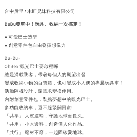
/
台中后里
木匠兄妹科技有限公司
BuBu發車中！玩具、收納一次搞定！
● 可愛巴士造型
●
創意零件包自由發揮想像力
Bu~Bu~
OhBear觀光巴士要啟程囉
總是滿載乘客，帶著每個人的期望出發
變成收納小物的百寶箱，也可變成小人偶的專屬玩具車！
活動隔板設計，隨需求變換使用。
內附創意零件包，裝點夢想中的觀光巴士。
多功能收納車，還不趕緊開回家!
「共享」 大眾運輸，守護地球更長久。
「共用」 小木邊料，創造個人化作品。
「共行」 廢材不廢，一起固碳愛地球。