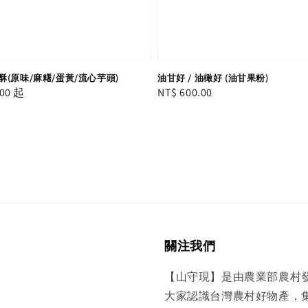
(原味/麻糬/蛋黃/流心芋頭)
油甘好 / 油橄好 (油甘果粉)
00
起
Regular
NT$ 600.00
price
關注我們
【山守現】是由農業部農村
大家認識台灣農村好物產，