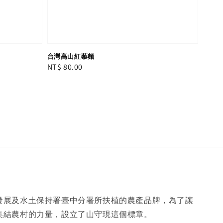
台灣高山紅藜麵
Regular
NT$ 80.00
price
發展及水土保持署臺中分署所扶植的農產品牌，為了讓
集結農村的力量，設立了山守現這個標章。