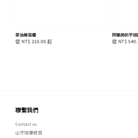
茶油椿菇醬
阿聰師的芋頭酥
Regular
從
NT$ 210.00
起
Regular
從
NT$ 540.
price
price
聯繫我們
Contact us
山守現哪裡買