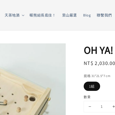
天茶地酒
喔熊組長底佳！
里山嚴選
Blog
聯繫我們
OH Y
Regular
NT$ 2,030.0
price
規格 31*21.5*7 cm
1組
數量