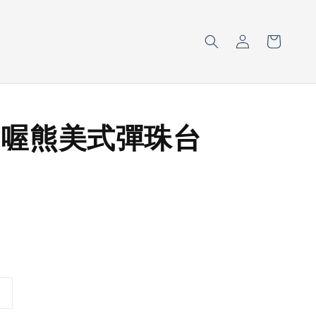
A! 喔熊美式彈珠台
0