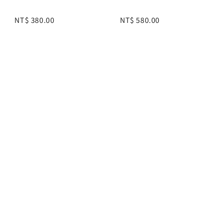
NT$ 380.00
NT$ 580.00