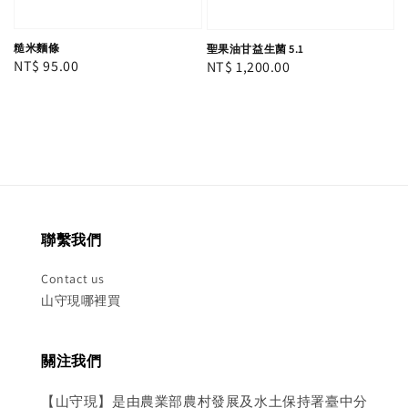
糙米麵條
聖果油甘益生菌 5.1
Regular
NT$ 95.00
Regular
NT$ 1,200.00
price
price
聯繫我們
Contact us
山守現哪裡買
關注我們
【山守現】是由農業部農村發展及水土保持署臺中分