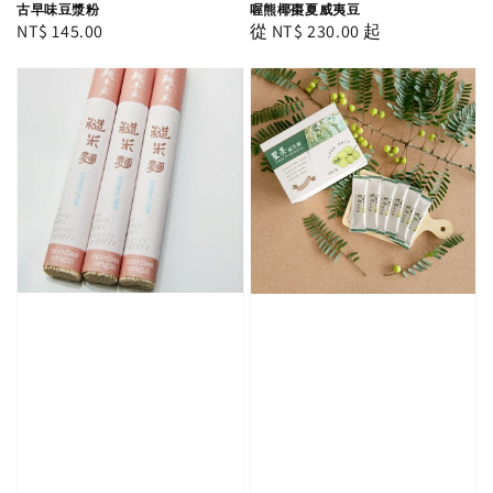
古早味豆漿粉
喔熊椰棗夏威夷豆
Regular
NT$ 145.00
Regular
從
NT$ 230.00
起
price
price