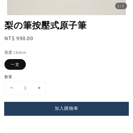
1
/3
梨の筆按壓式原子筆
Regular
NT$ 990.00
price
長度 13±3cm
一支
數量
加入購物車