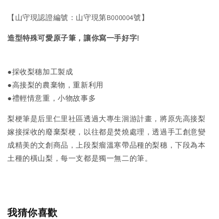
【山守現認證編號：山守現第B000004號】
造型特殊可愛原子筆，讓你寫一手好字!
●採收梨穗加工製成
●高接梨的農棄物，重新利用
●禮輕情意重，小物故事多
梨梗筆是后里仁里社區透過大專生洄游計畫，將原先高接梨
嫁接採收的廢棄梨梗，以往都是焚燒處理，透過手工創意變
成精美的文創商品，上段梨瘤溫寒帶品種的梨穗，下段為本
土種的橫山梨，每一支都是獨一無二的筆。
我猜你喜歡