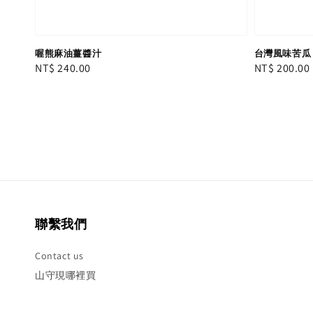
喔熊麻油薑醬汁
台灣風味苦瓜
Regular
NT$ 240.00
Regular
NT$ 200.00
price
price
聯繫我們
Contact us
山守現哪裡買