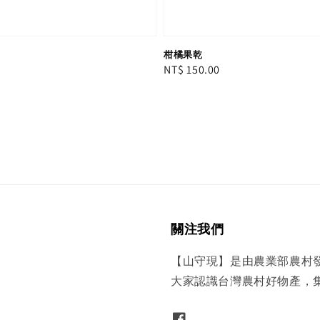
柑橘果乾
Regular
NT$ 150.00
price
關注我們
【山守現】是由農業部農村
大家認識台灣農村好物產，