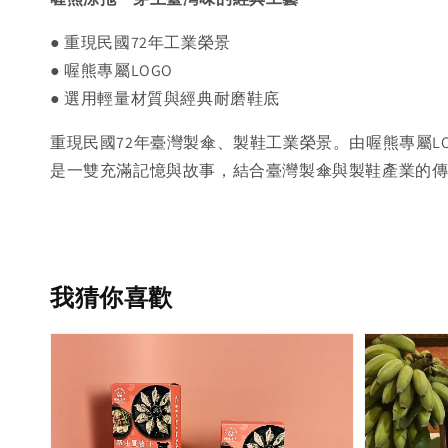
● 重現民國72年工業榮景
●
喔熊專屬LOGO
●
選用輕量材質與經典耐磨鞋底
重現民國72年臺灣製傘、製鞋工業榮景。由喔熊專屬
是一雙充滿記憶與故事，結合臺灣製傘與製鞋產業的
我猜你喜歡