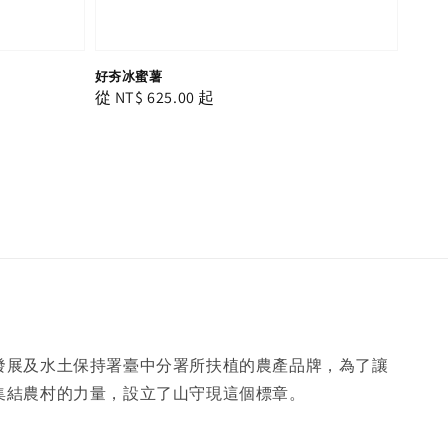
好夯冰蜜薯
Regular
從
NT$ 625.00
起
price
發展及水土保持署臺中分署所扶植的農產品牌，為了讓
集結農村的力量，設立了山守現這個標章。