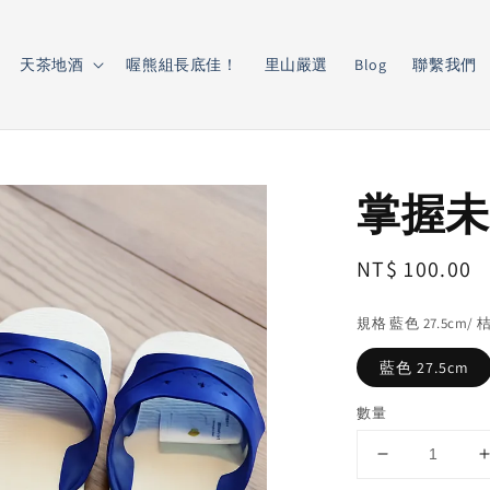
天茶地酒
喔熊組長底佳！
里山嚴選
Blog
聯繫我們
掌握未
Regular
NT$ 100.00
price
規格 藍色 27.5cm/ 桔
藍色 27.5cm
數量