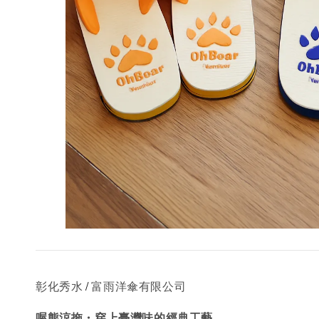
/
彰化秀水
富雨洋傘有限公司
喔熊涼拖・穿上臺灣味的經典工藝