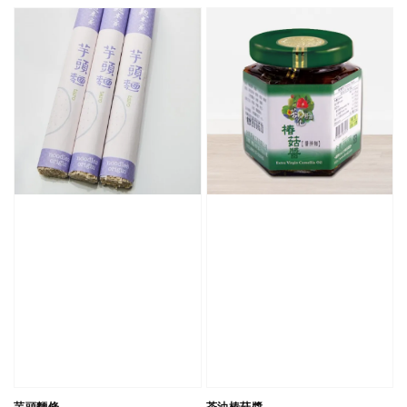
芋頭麵條
茶油椿菇醬