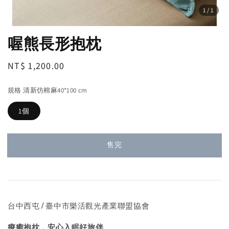
1
/1
喔熊長形抱枕
Regular
NT$ 1,200.00
售完
price
規格 清新仿棉麻40*100 cm
1個
售完
/
台中西屯
臺中市樂活觀光產業聯盟協會
療癒抱枕，安心入眠好旅伴