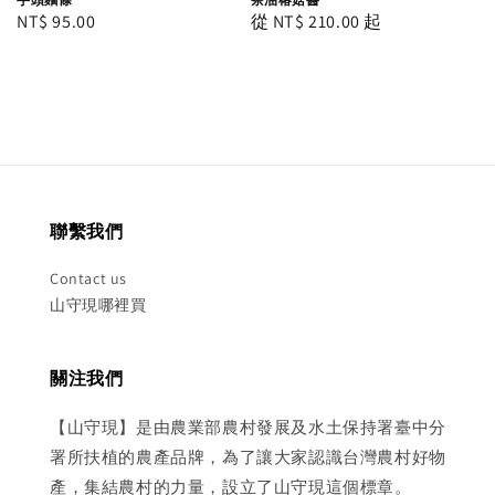
Regular
NT$ 95.00
Regular
從
NT$ 210.00
起
price
price
聯繫我們
Contact us
山守現哪裡買
關注我們
【山守現】是由農業部農村發展及水土保持署臺中分
署所扶植的農產品牌，為了讓大家認識台灣農村好物
產，集結農村的力量，設立了山守現這個標章。